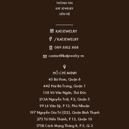
THÔNG TIN
KAT JEWELRY
LIÊN HỆ
KATJEWELRY
/KATJEWELRY
089.6162.868
contact@katjewelry.vn
HỒ CHÍ MINH
45 Bà Hom, Quận 6
442 Hai Bà Trưng, Quận 1
138 Võ Văn Ngân, Thủ Đức
213A Nguyễn Trãi, P.2, Quận 5
99 Lê Văn Sỹ, P.13, Phú Nhuận
197 Nguyễn Gia Trí (D2), Quận Bình Thạnh
275 Tô Hiến Thành, P.13, Quận 10
175B Cách Mạng Tháng 8, P.5, Q.3