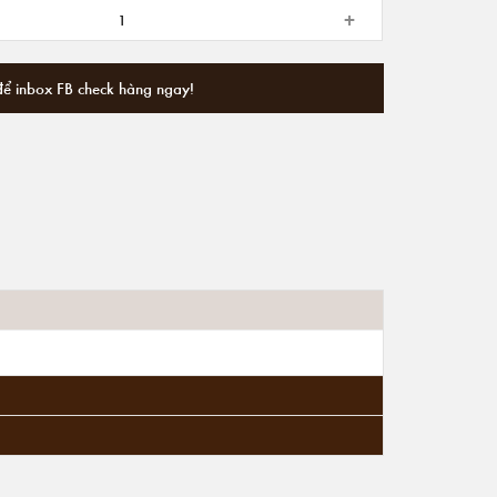
+
để inbox FB check hàng ngay!