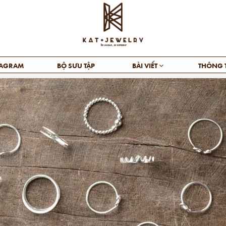
TAGRAM
BỘ SƯU TẬP
BÀI VIẾT
THÔNG 