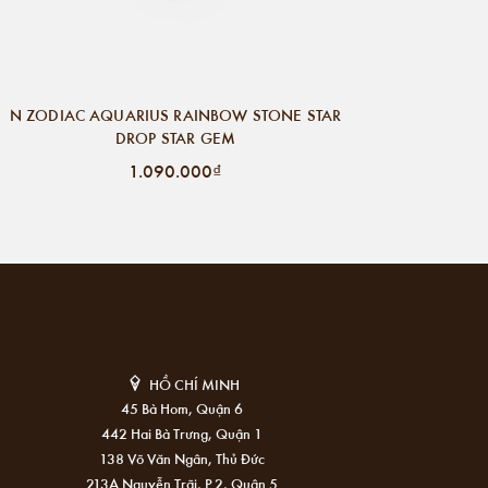
N ZODIAC AQUARIUS RAINBOW STONE STAR
DROP STAR GEM
1.090.000₫
HỒ CHÍ MINH
45 Bà Hom, Quận 6
442 Hai Bà Trưng, Quận 1
138 Võ Văn Ngân, Thủ Đức
213A Nguyễn Trãi, P.2, Quận 5