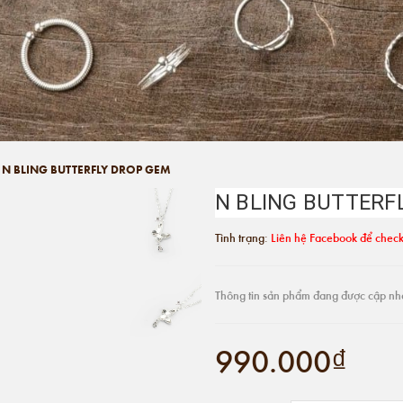
N BLING BUTTERFLY DROP GEM
N BLING BUTTERF
Tình trạng:
Liên hệ Facebook để check
Thông tin sản phẩm đang được cập nh
990.000₫