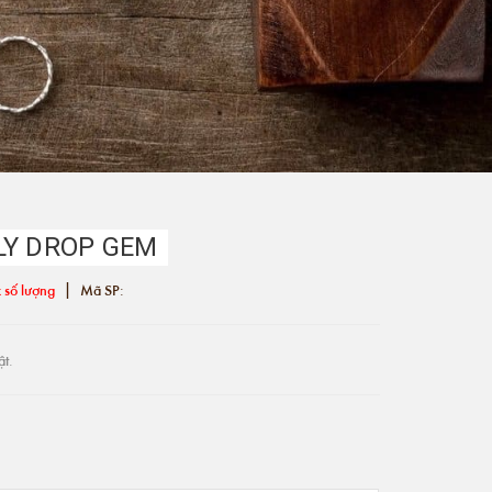
LY DROP GEM
|
 số lượng
Mã SP:
ật.