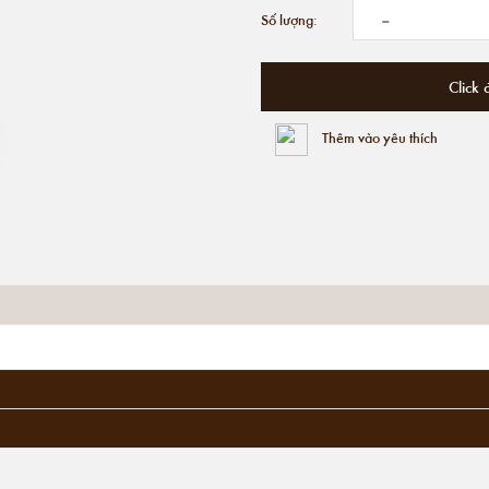
-
Số lượng:
Click 
Thêm vào yêu thích