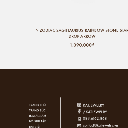
N ZODIAC SAGITTAURIUS RAINBOW STONE STA
DROP ARROW
1.090.000₫
KATJEWELRY
TRANG CHỦ
TRANG SỨC
/KATJEWELRY
INSTAGRAM
089.6162.868
BỘ SƯU TẬP
contact@katjewelry.vn
BÀI VIẾT