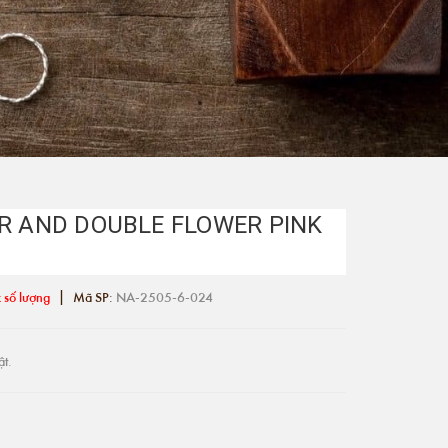
ER AND DOUBLE FLOWER PINK
|
 số lượng
Mã SP:
NA-2505-6-024
ật.