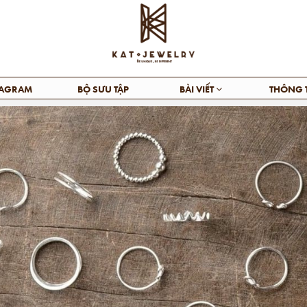
TAGRAM
BỘ SƯU TẬP
BÀI VIẾT
THÔNG 