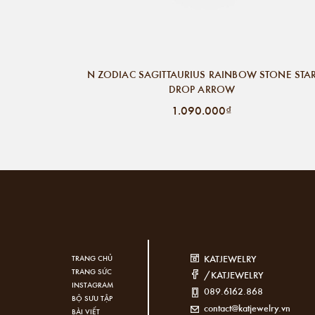
N ZODIAC SAGITTAURIUS RAINBOW STONE STA
DROP ARROW
1.090.000₫
KATJEWELRY
TRANG CHỦ
TRANG SỨC
/KATJEWELRY
INSTAGRAM
089.6162.868
BỘ SƯU TẬP
contact@katjewelry.vn
BÀI VIẾT