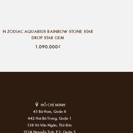
N ZODIAC AQUARIUS RAINBOW STONE STAR
DROP STAR GEM
1.090.000₫
HỒ CHÍ MINH
45 Bà Hom, Quận 6
442 Hai Bà Trưng, Quận 1
138 Võ Văn Ngân, Thủ Đức
213A Nguyễn Trãi, P.2, Quận 5