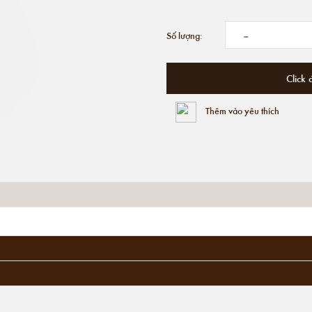
-
Số lượng:
Click 
Thêm vào yêu thích