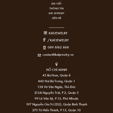
BÀI VIẾT
THÔNG TIN
KAT JEWELRY
LIÊN HỆ
KATJEWELRY
/KATJEWELRY
089.6162.868
contact@katjewelry.vn
HỒ CHÍ MINH
45 Bà Hom, Quận 6
442 Hai Bà Trưng, Quận 1
138 Võ Văn Ngân, Thủ Đức
213A Nguyễn Trãi, P.2, Quận 5
99 Lê Văn Sỹ, P.13, Phú Nhuận
197 Nguyễn Gia Trí (D2), Quận Bình Thạnh
275 Tô Hiến Thành, P.13, Quận 10