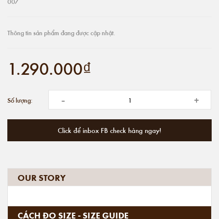
007
Thông tin sản phẩm đang được cập nhật.
1.290.000₫
-
+
Số lượng:
Click để inbox FB check hàng ngay!
OUR STORY
CÁCH ĐO SIZE - SIZE GUIDE