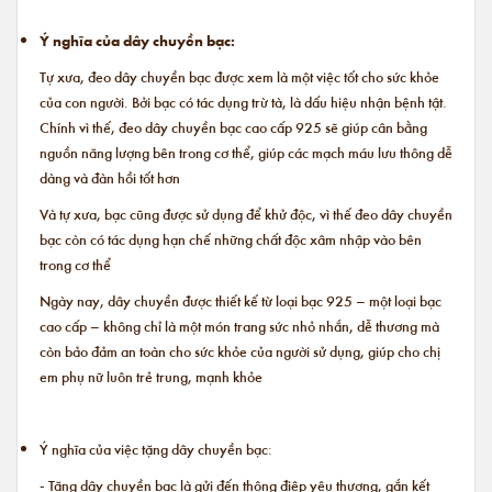
Ý nghĩa của dây chuyền bạc:
Tự xưa, đeo dây chuyền bạc được xem là một việc tốt cho sức khỏe
của con người. Bởi bạc có tác dụng trừ tà, là dấu hiệu nhận bệnh tật.
Chính vì thế, đeo dây chuyền bạc cao cấp 925 sẽ giúp cân bằng
nguồn năng lượng bên trong cơ thể, giúp các mạch máu lưu thông dễ
dàng và đàn hồi tốt hơn
Và tự xưa, bạc cũng được sử dụng để khử độc, vì thế đeo dây chuyền
bạc còn có tác dụng hạn chế những chất độc xâm nhập vào bên
trong cơ thể
Ngày nay, dây chuyền được thiết kế từ loại bạc 925 – một loại bạc
cao cấp – không chỉ là một món trang sức nhỏ nhắn, dễ thương mà
còn bảo đảm an toàn cho sức khỏe của người sử dụng, giúp cho chị
em phụ nữ luôn trẻ trung, mạnh khỏe
Ý nghĩa của việc tặng dây chuyền bạc:
- Tặng dây chuyền bạc là gửi đến thông điệp yêu thương, gắn kết