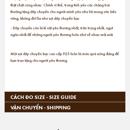
thặt chặt cùng nhau. Chính vì thế, trong tình yêu các chàng trai
thường tặng dây chuyền cho người mình yêu như lời mong ước bền
vững, không đứt lìa như sợi dây chuyền bạc
- Dây chuyền còn là kỉ vật yêu thương nhất, trân trọng nhất, ngọt
ngào nhất để những người yêu thương luôn nhớ về nhau mãi mãi
Một sợi dây chuyền bạc cao cấp 925 luôn là món quà xứng đáng để
bạn trao tặng cho người yêu thương.
CÁCH ĐO SIZE - SIZE GUIDE
VẬN CHUYỂN - SHIPPING