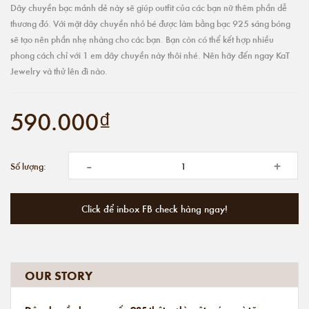
Dây chuyền bạc mảnh dẻ này sẽ giúp outfit của các bạn nữ thêm phần dễ
thương đó. Với mặt dây chuyền nhỏ bé được làm bằng bạc 925 sáng bóng
sẽ tạo nên phần nhẹ nhàng cho các bạn. Bạn còn có thể kết hợp nhiều
phong cách chỉ với 1 em dây chuyền này thôi nhé. Nên hãy đến ngay KaT
Jewelry và thử lên đi nào.
590.000₫
-
+
Số lượng:
Click để inbox FB check hàng ngay!
OUR STORY