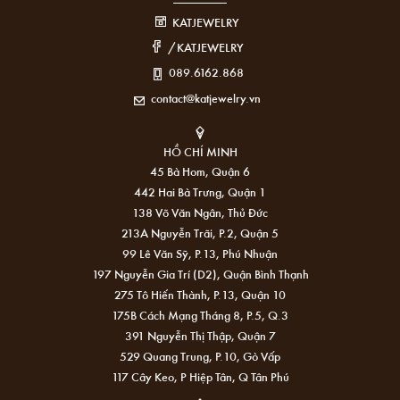
KATJEWELRY
/KATJEWELRY
089.6162.868
contact@katjewelry.vn
HỒ CHÍ MINH
45 Bà Hom, Quận 6
442 Hai Bà Trưng, Quận 1
138 Võ Văn Ngân, Thủ Đức
213A Nguyễn Trãi, P.2, Quận 5
99 Lê Văn Sỹ, P.13, Phú Nhuận
197 Nguyễn Gia Trí (D2), Quận Bình Thạnh
275 Tô Hiến Thành, P.13, Quận 10
175B Cách Mạng Tháng 8, P.5, Q.3
391 Nguyễn Thị Thập, Quận 7
529 Quang Trung, P.10, Gò Vấp
117 Cây Keo, P Hiệp Tân, Q Tân Phú