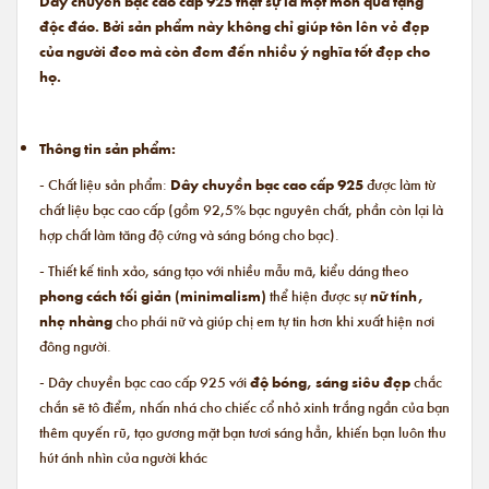
Dây chuyền bạc cao cấp 925 thật sự là một món quà tặng
độc đáo. Bởi sản phẩm này không chỉ giúp tôn lên vẻ đẹp
của người đeo mà còn đem đến nhiều ý nghĩa tốt đẹp cho
họ.
Thông tin sản phẩm:
- Chất liệu sản phẩm:
Dây chuyền bạc cao cấp 925
được làm từ
chất liệu bạc cao cấp (gồm 92,5% bạc nguyên chất, phần còn lại là
hợp chất làm tăng độ cứng và sáng bóng cho bạc).
- Thiết kế tinh xảo, sáng tạo với nhiều mẫu mã, kiểu dáng theo
phong cách tối giản (minimalism)
thể hiện được sự
nữ tính,
nhẹ nhàng
cho phái nữ và giúp chị em tự tin hơn khi xuất hiện nơi
đông người.
- Dây chuyền bạc cao cấp 925 với
độ bóng, sáng siêu đẹp
chắc
chắn sẽ tô điểm, nhấn nhá cho chiếc cổ nhỏ xinh trắng ngần của bạn
thêm quyến rũ, tạo gương mặt bạn tươi sáng hẳn, khiến bạn luôn thu
hút ánh nhìn của người khác