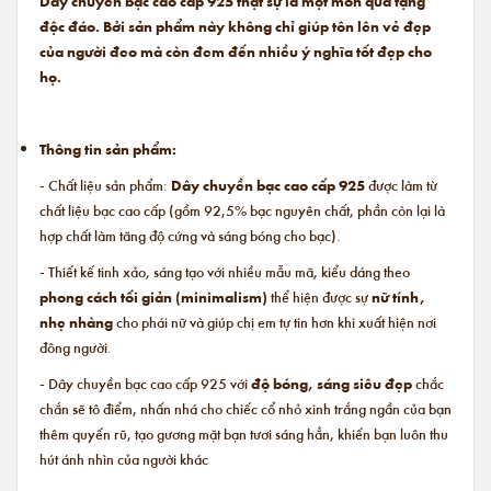
Dây chuyền bạc cao cấp 925 thật sự là một món quà tặng
độc đáo. Bởi sản phẩm này không chỉ giúp tôn lên vẻ đẹp
của người đeo mà còn đem đến nhiều ý nghĩa tốt đẹp cho
họ.
Thông tin sản phẩm:
- Chất liệu sản phẩm:
Dây chuyền bạc cao cấp 925
được làm từ
chất liệu bạc cao cấp (gồm 92,5% bạc nguyên chất, phần còn lại là
hợp chất làm tăng độ cứng và sáng bóng cho bạc).
- Thiết kế tinh xảo, sáng tạo với nhiều mẫu mã, kiểu dáng theo
phong cách tối giản (minimalism)
thể hiện được sự
nữ tính,
nhẹ nhàng
cho phái nữ và giúp chị em tự tin hơn khi xuất hiện nơi
đông người.
- Dây chuyền bạc cao cấp 925 với
độ bóng, sáng siêu đẹp
chắc
chắn sẽ tô điểm, nhấn nhá cho chiếc cổ nhỏ xinh trắng ngần của bạn
thêm quyến rũ, tạo gương mặt bạn tươi sáng hẳn, khiến bạn luôn thu
hút ánh nhìn của người khác