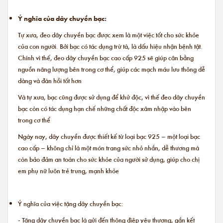
Ý nghĩa của dây chuyền bạc:
Tự xưa, đeo dây chuyền bạc được xem là một việc tốt cho sức khỏe
của con người. Bởi bạc có tác dụng trừ tà, là dấu hiệu nhận bệnh tật.
Chính vì thế, đeo dây chuyền bạc cao cấp 925 sẽ giúp cân bằng
nguồn năng lượng bên trong cơ thể, giúp các mạch máu lưu thông dễ
dàng và đàn hồi tốt hơn
Và tự xưa, bạc cũng được sử dụng để khử độc, vì thế đeo dây chuyền
bạc còn có tác dụng hạn chế những chất độc xâm nhập vào bên
trong cơ thể
Ngày nay, dây chuyền được thiết kế từ loại bạc 925 – một loại bạc
cao cấp – không chỉ là một món trang sức nhỏ nhắn, dễ thương mà
còn bảo đảm an toàn cho sức khỏe của người sử dụng, giúp cho chị
em phụ nữ luôn trẻ trung, mạnh khỏe
Ý nghĩa của việc tặng dây chuyền bạc:
- Tặng dây chuyền bạc là gửi đến thông điệp yêu thương, gắn kết