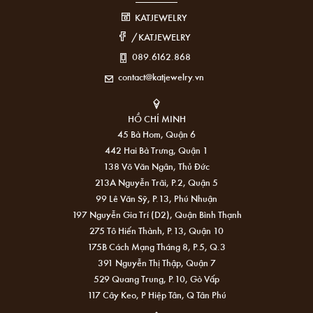
KATJEWELRY
/KATJEWELRY
089.6162.868
contact@katjewelry.vn
HỒ CHÍ MINH
45 Bà Hom, Quận 6
442 Hai Bà Trưng, Quận 1
138 Võ Văn Ngân, Thủ Đức
213A Nguyễn Trãi, P.2, Quận 5
99 Lê Văn Sỹ, P.13, Phú Nhuận
197 Nguyễn Gia Trí (D2), Quận Bình Thạnh
275 Tô Hiến Thành, P.13, Quận 10
175B Cách Mạng Tháng 8, P.5, Q.3
391 Nguyễn Thị Thập, Quận 7
529 Quang Trung, P.10, Gò Vấp
117 Cây Keo, P Hiệp Tân, Q Tân Phú