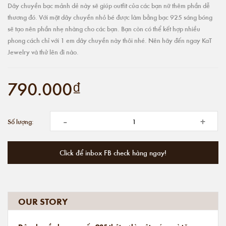
Dây chuyền bạc mảnh dẻ này sẽ giúp outfit của các bạn nữ thêm phần dễ
thương đó. Với mặt dây chuyền nhỏ bé được làm bằng bạc 925 sáng bóng
sẽ tạo nên phần nhẹ nhàng cho các bạn. Bạn còn có thể kết hợp nhiều
phong cách chỉ với 1 em dây chuyền này thôi nhé. Nên hãy đến ngay KaT
Jewelry và thử lên đi nào.
790.000₫
-
+
Số lượng:
Click để inbox FB check hàng ngay!
OUR STORY