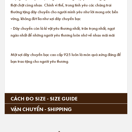
thặt chặt cùng nhau. Chính vì thế, trong tình yêu các chàng trai
thường tặng dây chuyền cho người mình yêu như lời mong ước bền
vững, không đứt lìa như sợi dây chuyền bạc
- Dây chuyền còn là kỉ vật yêu thương nhất, trân trọng nhất, ngọt
ngào nhất để những người yêu thương luôn nhớ về nhau mãi mãi
Một sợi dây chuyền bạc cao cấp 925 luôn là món quà xứng đáng để
bạn trao tặng cho người yêu thương.
CÁCH ĐO SIZE - SIZE GUIDE
VẬN CHUYỂN - SHIPPING