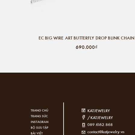
EC BIG WIRE ART BUTTERFLY DROP BLINK CHAIN
690.000₫
KATJEWELRY
TRANG CHỦ
TRANG SỨC
/KATJEWELRY
INSTAGRAM
089.6162.868
BỘ SƯU TẬP
contact@katjewelry.vn
BÀI VIẾT