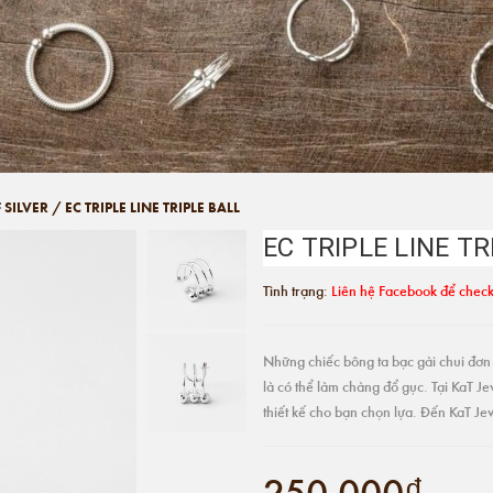
 SILVER
/
EC TRIPLE LINE TRIPLE BALL
EC TRIPLE LINE TR
Tình trạng:
Liên hệ Facebook để check
Những chiếc bông ta bạc gài chui đơn 
là có thể làm chàng đổ gục. Tại KaT J
thiết kế cho bạn chọn lựa. Đến KaT Je
250.000₫