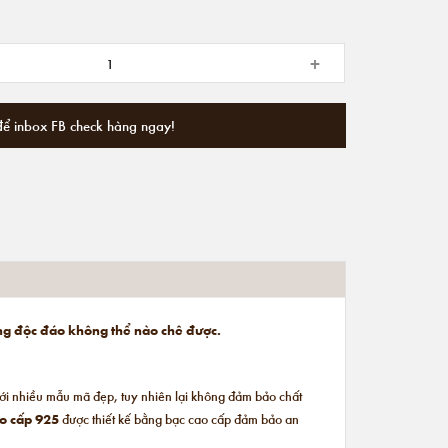
+
để inbox FB check hàng ngay!
tặng độc đáo không thể nào chê được.
ẻ với nhiều mẫu mã đẹp, tuy nhiên lại không đảm bảo chất
ao cấp 925
được thiết kế bằng bạc cao cấp đảm bảo an