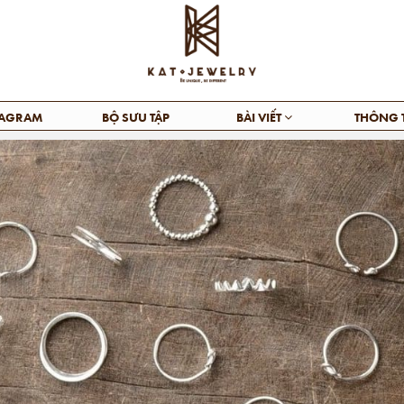
TAGRAM
BỘ SƯU TẬP
BÀI VIẾT
THÔNG 