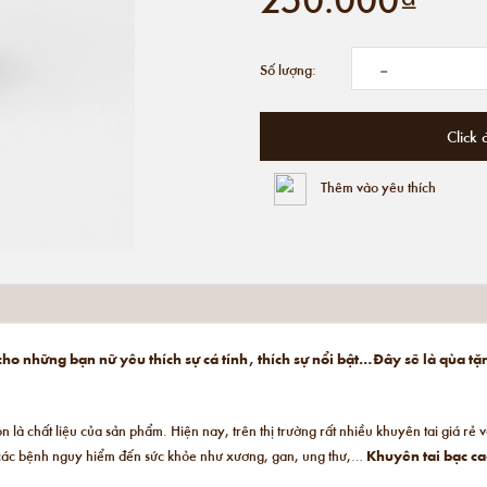
-
Số lượng:
Click 
Thêm vào yêu thích
 cho những bạn nữ yêu thích sự cá tính, thích sự nổi bật…Đây sẽ là qùa 
họn là chất liệu của sản phẩm. Hiện nay, trên thị trường rất nhiều khuyên tai giá r
 các bệnh nguy hiểm đến sức khỏe như xương, gan, ung thư,…
Khuyên tai bạc c