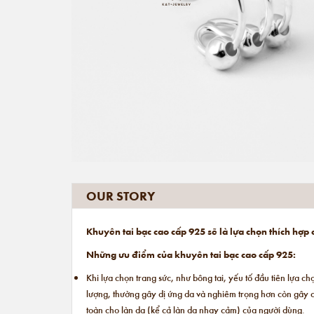
OUR STORY
Khuyên tai bạc cao cấp 925 sẽ là lựa chọn thích hợp
Những ưu điểm của khuyên tai bạc cao cấp 925:
Khi lựa chọn trang sức, như bông tai, yếu tố đầu tiên lựa c
lượng, thường gây dị ứng da và nghiêm trọng hơn còn gây
toàn cho làn da (kể cả làn da nhạy cảm) của người dùng.