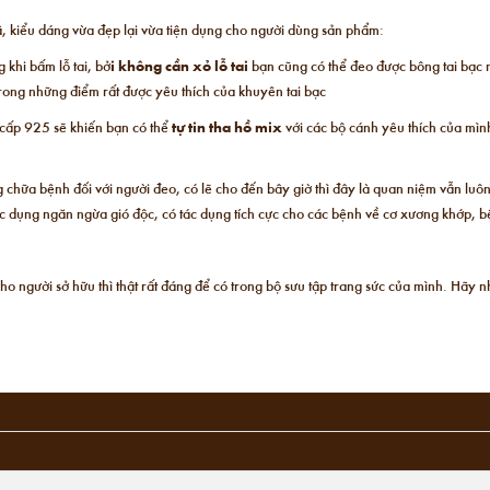
, kiểu dáng vừa đẹp lại vừa tiện dụng cho người dùng sản phẩm:
 khi bấm lỗ tai, bở
i không cần xỏ lỗ tai
bạn cũng có thể đeo được
bông tai bạc 
t trong những điểm rất được yêu thích của khuyên tai bạc
 cấp 925 sẽ khiến bạn có thể
tự tin tha hồ mix
với các bộ cánh yêu thích của mìn
chữa bệnh đối với người đeo, có lẽ cho đến bây giờ thì đây là quan niệm vẫn luô
ác dụng ngăn ngừa gió độc, có tác dụng tích cực cho các bệnh về cơ xương khớp, b
cho người sở hữu thì thật rất đáng để có trong bộ sưu tập trang sức của mình. Hãy