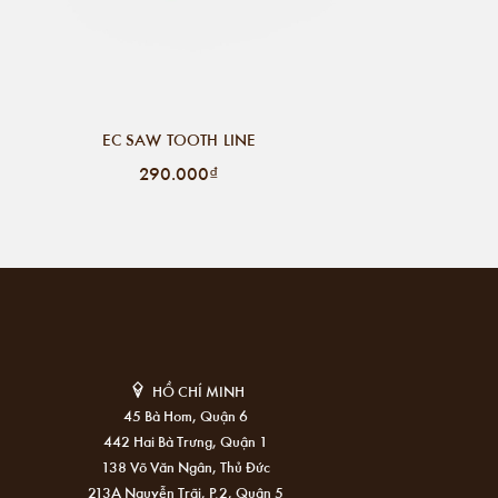
EC SAW TOOTH LINE
290.000₫
HỒ CHÍ MINH
45 Bà Hom, Quận 6
442 Hai Bà Trưng, Quận 1
138 Võ Văn Ngân, Thủ Đức
213A Nguyễn Trãi, P.2, Quận 5