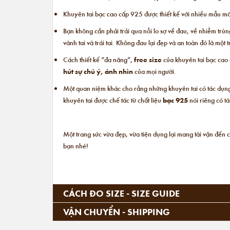
Khuyên tai bạc cao cấp 925 được thiết kế với nhiều mẫu mã
Bạn không cần phải trải qua nỗi lo sợ về đau, về nhiễm trùng
vành tai và trái tai. Không đau lại đẹp và an toàn đó là mộ
Cách thiết kế “đa năng”,
free size
của khuyên tai bạc cao
hút sự chú ý, ánh nhìn
của mọi người.
Một quan niệm khác cho rằng những khuyên tai có tác dụng 
khuyên tai được chế tác từ chất liệu
bạc 925
nói riêng có t
Một trang sức vừa đẹp, vừa tiện dụng lại mang tài vận đến 
bạn nhé!
CÁCH ĐO SIZE - SIZE GUIDE
VẬN CHUYỂN - SHIPPING