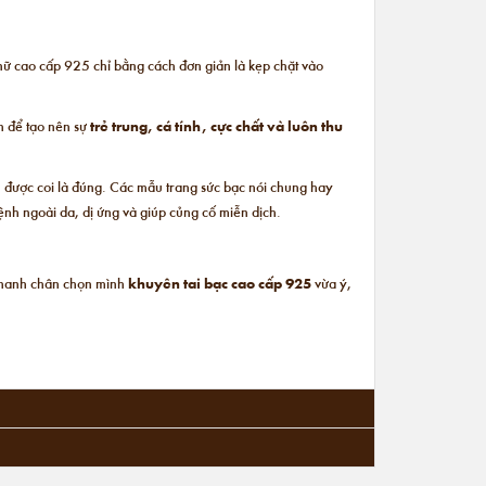
nữ cao cấp
925 chỉ bằng cách đơn giản là kẹp chặt vào
h để tạo nên sự
trẻ trung, cá tính, cực chất và luôn thu
n được coi là đúng. Các mẫu trang sức bạc nói chung hay
ệnh ngoài da, dị ứng và giúp củng cố miễn dịch.
 nhanh chân chọn mình
khuyên tai bạc cao cấp 925
vừa ý,