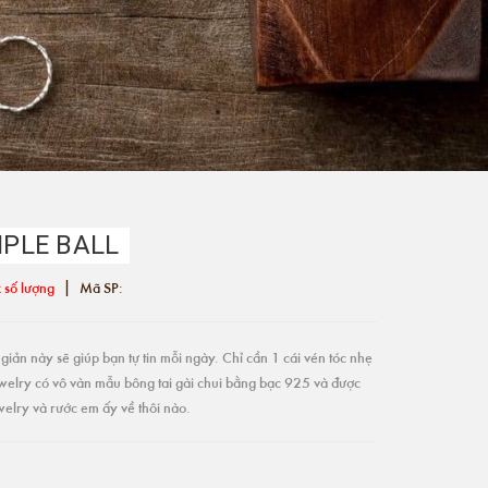
IPLE BALL
|
 số lượng
Mã SP:
giản này sẽ giúp bạn tự tin mỗi ngày. Chỉ cần 1 cái vén tóc nhẹ
ewelry có vô vàn mẫu bông tai gài chui bằng bạc 925 và được
welry và rước em ấy về thôi nào.