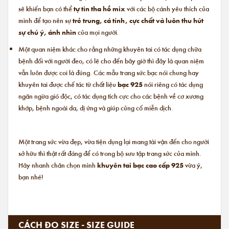
sẽ khiến bạn có thể
tự tin tha hồ mix
với các bộ cánh yêu thích của
mình để tạo nên sự
trẻ trung, cá tính, cực chất và luôn thu hút
sự chú ý, ánh nhìn
của mọi người.
Một quan niệm khác cho rằng những khuyên tai có tác dụng chữa
bệnh đối với người đeo, có lẽ cho đến bây giờ thì đây là quan niệm
vẫn luôn được coi là đúng. Các mẫu trang sức bạc nói chung hay
khuyên tai được chế tác từ chất liệu
bạc 925
nói riêng có tác dụng
ngăn ngừa gió độc, có tác dụng tích cực cho các bệnh về cơ xương
khớp, bệnh ngoài da, dị ứng và giúp củng cố miễn dịch.
Một trang sức vừa đẹp, vừa tiện dụng lại mang tài vận đến cho người
sở hữu thì thật rất đáng để có trong bộ sưu tập trang sức của mình.
Hãy nhanh chân chọn mình
khuyên tai bạc cao cấp 925
vừa ý,
bạn nhé!
CÁCH ĐO SIZE - SIZE GUIDE