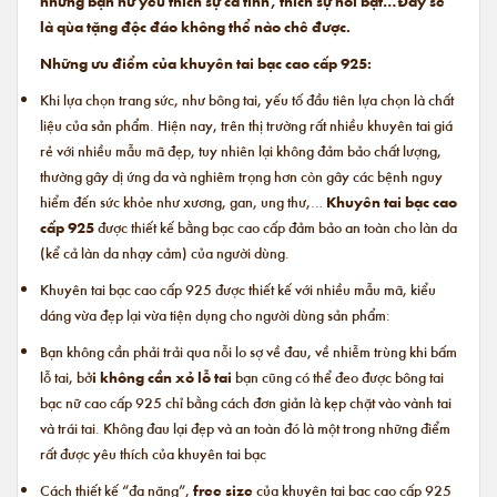
những bạn nữ yêu thích sự cá tính, thích sự nổi bật…Đây sẽ
là qùa tặng độc đáo không thể nào chê được.
Những ưu điểm của khuyên tai bạc cao cấp 925:
Khi lựa chọn trang sức, như bông tai, yếu tố đầu tiên lựa chọn là chất
liệu của sản phẩm. Hiện nay, trên thị trường rất nhiều khuyên tai giá
rẻ với nhiều mẫu mã đẹp, tuy nhiên lại không đảm bảo chất lượng,
thường gây dị ứng da và nghiêm trọng hơn còn gây các bệnh nguy
hiểm đến sức khỏe như xương, gan, ung thư,…
Khuyên tai bạc cao
cấp 925
được thiết kế bằng bạc cao cấp đảm bảo an toàn cho làn da
(kể cả làn da nhạy cảm) của người dùng.
Khuyên tai bạc cao cấp 925 được thiết kế với nhiều mẫu mã, kiểu
dáng vừa đẹp lại vừa tiện dụng cho người dùng sản phẩm:
Bạn không cần phải trải qua nỗi lo sợ về đau, về nhiễm trùng khi bấm
lỗ tai, bở
i không cần xỏ lỗ tai
bạn cũng có thể đeo được
bông tai
bạc nữ cao cấp
925 chỉ bằng cách đơn giản là kẹp chặt vào vành tai
và trái tai. Không đau lại đẹp và an toàn đó là một trong những điểm
rất được yêu thích của khuyên tai bạc
Cách thiết kế “đa năng”,
free size
của khuyên tai bạc cao cấp 925