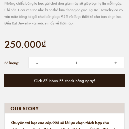
Những chiếc bông ta bạc gài chui đơn giản này sẽ giúp bạn tự tin mỗi ngày.
Chỉ cần 1 cái vén tóc nhẹ là có thể làm chàng đổ gục. Tại KaT Jewelry có vô
vàn mẫu bông tai gài chui bằng bạc 925 và được thiết kế cho bạn chọn lựa.
Đến KaT Jewelry và rước em ấy về thôi nào.
250.000₫
-
+
Số lượng:
Click để inbox FB check hàng ngay!
OUR STORY
Khuyên tai bạc cao cấp 925 sẽ là lựa chọn thích hợp cho