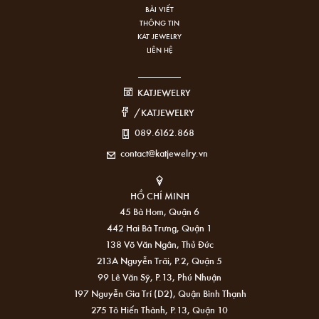
BÀI VIẾT
THÔNG TIN
KAT JEWELRY
LIÊN HỆ
KATJEWELRY
/KATJEWELRY
089.6162.868
contact@katjewelry.vn
HỒ CHÍ MINH
45 Bà Hom, Quận 6
442 Hai Bà Trưng, Quận 1
138 Võ Văn Ngân, Thủ Đức
213A Nguyễn Trãi, P.2, Quận 5
99 Lê Văn Sỹ, P.13, Phú Nhuận
197 Nguyễn Gia Trí (D2), Quận Bình Thạnh
275 Tô Hiến Thành, P.13, Quận 10