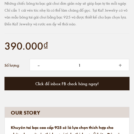
Những chiếc bông ta bạc gài chui đơn giản này sẽ giúp bạn tự tin mỗi ngày.
Chỉ cần 1 cái vén tóc nhẹ là có thể làm chàng đổ gục. Tại KaT Jewelry có vô
vàn mẫu bông tai gài chui bằng bạc 925 và được thiết kế cho bạn chọn lựa.
Đến KaT Jewelry và rước em ấy về thôi nào.
390.000₫
-
+
Số lượng:
Click để inbox FB check hàng ngay!
OUR STORY
Khuyên tai bạc cao cấp 925 sẽ là lựa chọn thích hợp cho