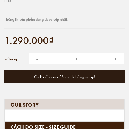
003
Thông tin sản phẩm đang được cập nhật.
1.290.000₫
-
+
Số lượng:
Click để inbox FB check hàng ngay!
OUR STORY
CÁCH ĐO SIZE - SIZE GUIDE