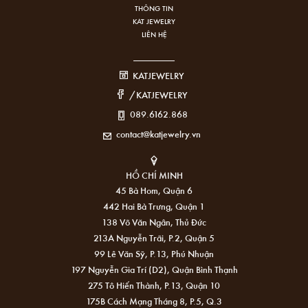
THÔNG TIN
KAT JEWELRY
LIÊN HỆ
KATJEWELRY
/KATJEWELRY
089.6162.868
contact@katjewelry.vn
HỒ CHÍ MINH
45 Bà Hom, Quận 6
442 Hai Bà Trưng, Quận 1
138 Võ Văn Ngân, Thủ Đức
213A Nguyễn Trãi, P.2, Quận 5
99 Lê Văn Sỹ, P.13, Phú Nhuận
197 Nguyễn Gia Trí (D2), Quận Bình Thạnh
275 Tô Hiến Thành, P.13, Quận 10
175B Cách Mạng Tháng 8, P.5, Q.3