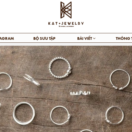
TAGRAM
BỘ SƯU TẬP
BÀI VIẾT
THÔNG 