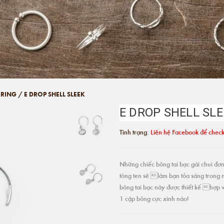
RRING
/
E DROP SHELL SLEEK
E DROP SHELL SL
Tình trạng:
Liên hệ Facebook để check
Những chiếc bông tai bạc gài chui đơn 
tòng ten sẽ làm bạn tỏa sáng trong 
bông tai bạc này được thiết kế hợp v
1 cặp bông cực xinh nào!