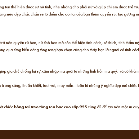
òng ten thể hiện được sự nữ tính, nhẹ nhàng cho phái nữ và giúp chị em được
trẻ t
áng siêu đẹp chắc chắn sẽ tô điểm cho đôi tai của bạn thêm quyến rũ, tạo gương 
trở nên quyến rũ hơn, nữ tính hơn mà còn thể hiện tính cách, sở thích, tính thẩm 
 bông qua từng kiểu dáng tòng teng bạn chọn cũng cho thấy bạn là người có tính các
iúp gia chủ chống lại sự xâm nhập ma quái từ những linh hồn ma quỷ, và có khả nă
 Sự trong sáng, thuần khiết, tươi vui, may mắn…luôn là những ý nghĩa đẹp mà chiế
ột chiếc
bông tai treo tòng ten bạc cao cấp 925
cũng đủ để tạo nên một sự quy