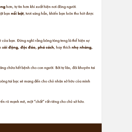
rung
hơn, tự tin hơn khi xuất hiện nơi đông người.
mặt bạn
nổi bật
, tươi sáng hẳn, khiến bạn luôn thu hút được
mỹ của bạn. Đừng nghĩ rằng bông tòng teng là thể hiện sự
h
sôi động, độc đáo, phá cách
, hay thích
nhẹ nhàng,
ng chữa hết bệnh cho con người. Bởi tự lâu, đôi khuyên tai
c bông tai bạc sẽ mang đến cho chủ nhân sở hữu của mình
ến rũ mạnh mẽ, một “chất” rất riêng cho chủ sở hữu.