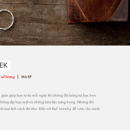
EEK
|
 số lượng
Mã SP:
giản giúp bạn tự tin mỗi ngày thì những đôi bông tai bạc treo
những dịp họp mặt và những bữa tiệc sang trọng. Những đôi
ới mọi tính cách đó nhe. Đến với KaT Jewelry để rước cho mình