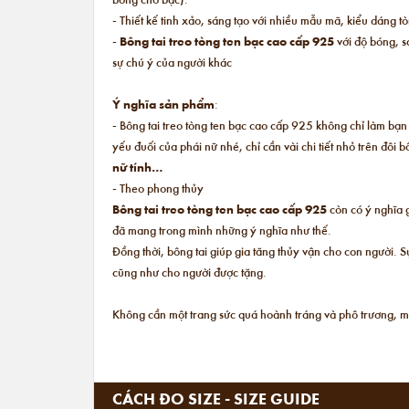
- Thiết kế tinh xảo, sáng tạo với nhiều mẫu mã, kiểu dáng t
-
Bông tai treo tòng ten bạc cao cấp 925
với độ bóng, s
sự chú ý của người khác
Ý nghĩa sản phẩm
:
- Bông tai treo tòng ten bạc cao cấp 925 không chỉ làm bạn 
yếu đuối của phái nữ nhé, chỉ cần vài chi tiết nhỏ trên đôi
nữ tính…
- Theo phong thủy
Bông tai treo tòng ten bạc cao cấp 925
còn có ý nghĩa g
đã mang trong mình những ý nghĩa như thế.
Đồng thời, bông tai giúp gia tăng thủy vận cho con người.
cũng như cho người được tặng.
Không cần một trang sức quá hoành tráng và phô trương, m
CÁCH ĐO SIZE - SIZE GUIDE