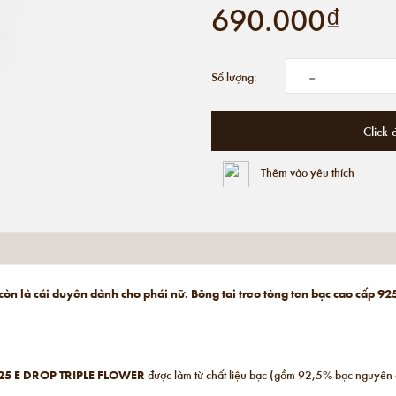
690.000₫
-
Số lượng:
Click 
Thêm vào yêu thích
à còn là cái duyên dành cho phái nữ. Bông tai treo tòng ten bạc cao cấp
25
E DROP TRIPLE FLOWER
được làm từ chất liệu bạc (gồm 92,5% bạc nguyên c