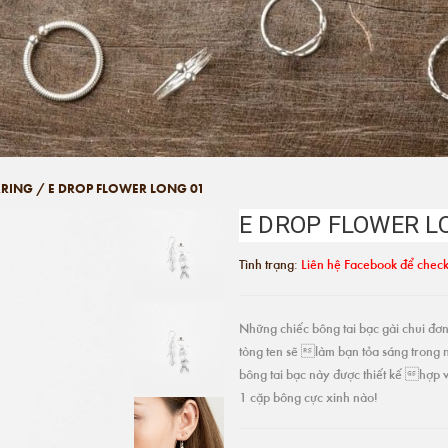
RRING
/
E DROP FLOWER LONG 01
E DROP FLOWER L
Tình trạng:
Liên hệ Facebook để check
Những chiếc bông tai bạc gài chui đơn 
tòng ten sẽ làm bạn tỏa sáng trong 
bông tai bạc này được thiết kế hợp v
1 cặp bông cực xinh nào!