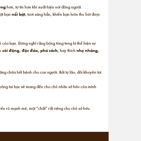
rung
hơn, tự tin hơn khi xuất hiện nơi đông người.
mặt bạn
nổi bật
, tươi sáng hẳn, khiến bạn luôn thu hút được
mỹ của bạn. Đừng nghĩ rằng bông tòng teng là thể hiện sự
h
sôi động, độc đáo, phá cách
, hay thích
nhẹ nhàng,
ng chữa hết bệnh cho con người. Bởi tự lâu, đôi khuyên tai
c bông tai bạc sẽ mang đến cho chủ nhân sở hữu của mình
ến rũ mạnh mẽ, một “chất” rất riêng cho chủ sở hữu.