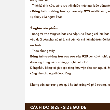
- Thiết kế tinh xảo, sáng tạo với nhiều mẫu mã, kiểu dáng t
-
Bông tai treo tòng ten bạc cao cấp 925
với độ bóng, s
sự chú ý của người khác
Ý nghĩa sản phẩm
:
- Bông tai treo tòng ten bạc cao cấp 925 không chỉ làm bạn 
yếu đuối của phái nữ nhé, chỉ cần vài chi tiết nhỏ trên đôi
nữ tính…
- Theo phong thủy
Bông tai treo tòng ten bạc cao cấp 925
còn có ý nghĩa g
đã mang trong mình những ý nghĩa như thế.
Đồng thời, bông tai giúp gia tăng thủy vận cho con người.
cũng như cho người được tặng.
Không cần một trang sức quá hoành tráng và phô trương, m
CÁCH ĐO SIZE - SIZE GUIDE