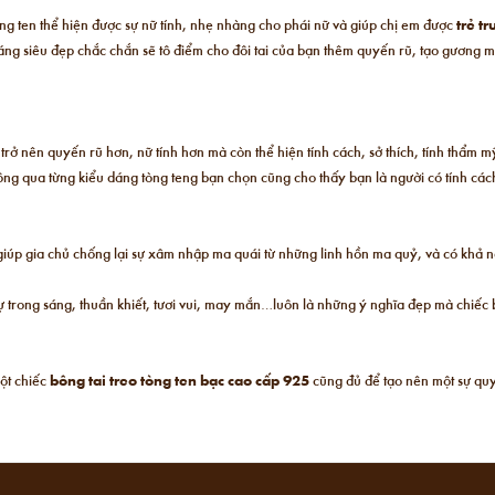
òng ten thể hiện được sự nữ tính, nhẹ nhàng cho phái nữ và giúp chị em được
trẻ t
áng siêu đẹp chắc chắn sẽ tô điểm cho đôi tai của bạn thêm quyến rũ, tạo gương 
trở nên quyến rũ hơn, nữ tính hơn mà còn thể hiện tính cách, sở thích, tính thẩm 
 bông qua từng kiểu dáng tòng teng bạn chọn cũng cho thấy bạn là người có tính các
iúp gia chủ chống lại sự xâm nhập ma quái từ những linh hồn ma quỷ, và có khả nă
 Sự trong sáng, thuần khiết, tươi vui, may mắn…luôn là những ý nghĩa đẹp mà chiế
ột chiếc
bông tai treo tòng ten bạc cao cấp 925
cũng đủ để tạo nên một sự quy