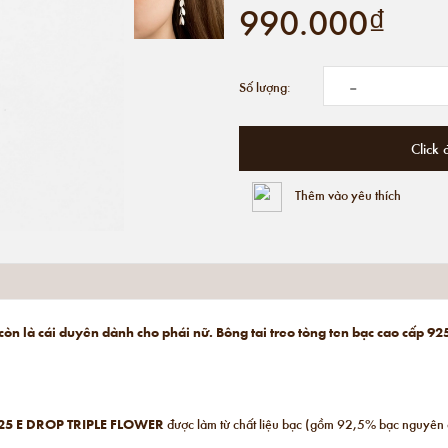
990.000₫
-
Số lượng:
Click 
Thêm vào yêu thích
à còn là cái duyên dành cho phái nữ. Bông tai treo tòng ten bạc cao cấp
25
E DROP TRIPLE FLOWER
được làm từ chất liệu bạc (gồm 92,5% bạc nguyên c