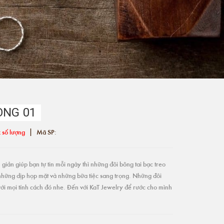
ONG 01
|
 số lượng
Mã SP:
giản giúp bạn tự tin mỗi ngày thì những đôi bông tai bạc treo
những dịp họp mặt và những bữa tiệc sang trọng. Những đôi
ới mọi tính cách đó nhe. Đến với KaT Jewelry để rước cho mình