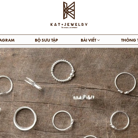
TAGRAM
BỘ SƯU TẬP
BÀI VIẾT
THÔNG 