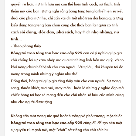
quyến rũ hơn, nữ tính hơn mà còn thể hiện tính cách, sở thích, tính
thẩm mỹ của bạn. Đừng nghĩ rằng bông tòng teng là thể hiện sự yếu
đuối của phái nữ nhé, chỉ cần vài chi tiết nhỏ trên đôi bông qua từng
kiểu dáng tòng teng bạn chọn cũng cho thấy bạn là người có tính
cách
sôi động, độc đáo, phá cách
, hay thích
nhẹ nhàng, nữ
tính…
- Theo phong thủy
Bông tai treo tòng ten bạc cao cấp 925
còn có ý nghĩa giúp gia
chủ chống lại sự xâm nhập ma quái từ những linh hồn ma quỷ, và có
khả năng chữa hết bệnh cho con người. Bởi tự lâu, đôi khuyên tai đã
mang trong mình những ý nghĩa như thế.
Đồng thời, bông tai giúp gia tăng thủy vận cho con người. Sự trong
sáng, thuần khiết, tươi vui, may mắn…luôn là những ý nghĩa đẹp mà
chiếc bông tai bạc sẽ mang đến cho chủ nhân sở hữu của mình cũng
như cho người được tặng.
Không cần một trang sức quá hoành tráng và phô trương, một chiếc
bông tai treo tòng ten bạc cao cấp 925
cũng đủ để tạo nên một
sự quyến rũ mạnh mẽ, một “chất” rất riêng cho chủ sở hữu.