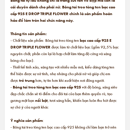
Bông tai tự lâu không chỉ là trang sức tôn vẻ đẹp mà còn là
cái duyên dành cho phái nữ. Bông tai treo tòng ten bạc cao
cấp 925 E DROP TRIPLE FLOWER
chính là sản phẩm hoàn
hảo để làm tròn hai chức năng này.
Thông tin sản phẩm:
- Chất liệu sản phẩm: Bông tai treo tòng ten
bạc cao cấp 925
E
DROP TRIPLE FLOWER
được làm từ chất liệu bạc (gồm 92,5% bạc
nguyên chất, phần còn lại là hợp chất làm tăng độ cứng và sáng
bóng cho bạc).
- Thiết kế tinh xảo, sáng tạo với nhiều mẫu mã, kiểu dáng tòng ten
thể hiện được sự nữ tính, nhẹ nhàng cho phái nữ và giúp chị em
được
trẻ trung
hơn, tự tin hơn khi xuất hiện nơi đông người.
-
Bông tai treo tòng ten bạc cao cấp 925
với độ bóng, sáng siêu
đẹp chắc chắn sẽ tô điểm cho đôi tai của bạn thêm quyến rũ, tạo
gương mặt bạn
nổi bật
, tươi sáng hẳn, khiến bạn luôn thu hút được
sự chú ý của người khác
Ý nghĩa sản phẩm
:
- Bông tai treo tòng ten bạc cao cấp 925 không chỉ làm bạn trở nên