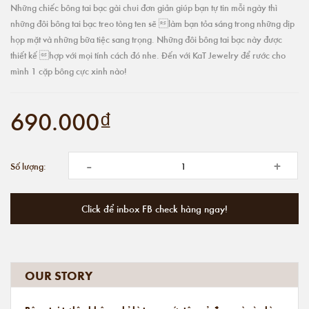
Những chiếc bông tai bạc gài chui đơn giản giúp bạn tự tin mỗi ngày thì
những đôi bông tai bạc treo tòng ten sẽ làm bạn tỏa sáng trong những dịp
họp mặt và những bữa tiệc sang trọng. Những đôi bông tai bạc này được
thiết kế hợp với mọi tính cách đó nhe. Đến với KaT Jewelry để rước cho
mình 1 cặp bông cực xinh nào!
690.000₫
-
+
Số lượng:
Click để inbox FB check hàng ngay!
OUR STORY