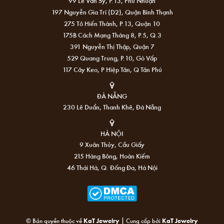
99 Lê Văn Sỹ, P.13, Phú Nhuận
197 Nguyễn Gia Trí (D2), Quận Bình Thạnh
275 Tô Hiến Thành, P.13, Quận 10
175B Cách Mạng Tháng 8, P.5, Q.3
391 Nguyễn Thị Thập, Quận 7
529 Quang Trung, P.10, Gò Vấp
117 Cây Keo, P Hiệp Tân, Q Tân Phú
ĐÀ NẴNG
230 Lê Duẩn, Thanh Khê, Đà Nẵng
HÀ NỘI
9 Xuân Thủy, Cầu Giấy
215 Hàng Bông, Hoàn Kiếm
46 Thái Hà, Q. Đống Đa, Hà Nội
|
© Bản quyền thuộc về
KaT Jewelry
Cung cấp bởi
KaT Jewelry