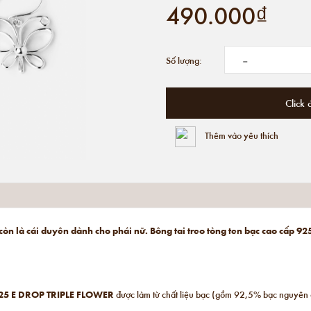
490.000₫
-
Số lượng:
Click 
Thêm vào yêu thích
à còn là cái duyên dành cho phái nữ. Bông tai treo tòng ten bạc cao cấp
25
E DROP TRIPLE FLOWER
được làm từ chất liệu bạc (gồm 92,5% bạc nguyên c