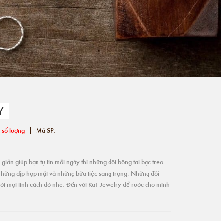
Y
|
 số lượng
Mã SP:
giản giúp bạn tự tin mỗi ngày thì những đôi bông tai bạc treo
những dịp họp mặt và những bữa tiệc sang trọng. Những đôi
ới mọi tính cách đó nhe. Đến với KaT Jewelry để rước cho mình