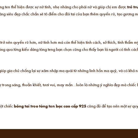
òng ten thể hiện được sự nữ tính, nhẹ nhàng cho phái nữ và giúp chị em được
trẻ t
áng siêu đẹp chắc chắn sẽ tô điểm cho đôi tai của bạn thêm quyến rũ, tạo gương 
trở nên quyến rũ hơn, nữ tính hơn mà còn thể hiện tính cách, sở thích, tính thẩm 
 bông qua từng kiểu dáng tòng teng bạn chọn cũng cho thấy bạn là người có tính các
iúp gia chủ chống lại sự xâm nhập ma quái từ những linh hồn ma quỷ, và có khả nă
 Sự trong sáng, thuần khiết, tươi vui, may mắn…luôn là những ý nghĩa đẹp mà chiế
ột chiếc
bông tai treo tòng ten bạc cao cấp 925
cũng đủ để tạo nên một sự quy