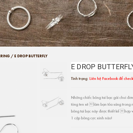
RRING
/
E DROP BUTTERFLY
E DROP BUTTERFL
Tình trạng:
Liên hệ Facebook để check
Những chiếc bông tai bạc gài chui đơn 
tòng ten sẽ làm bạn tỏa sáng trong 
bông tai bạc này được thiết kế hợp v
1 cặp bông cực xinh nào!