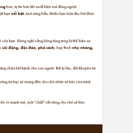
rung
hơn, tự tin hơn khi xuất hiện nơi đông người.
mặt bạn
nổi bật
, tươi sáng hẳn, khiến bạn luôn thu hút được
mỹ của bạn. Đừng nghĩ rằng bông tòng teng là thể hiện sự
h
sôi động, độc đáo, phá cách
, hay thích
nhẹ nhàng,
ng chữa hết bệnh cho con người. Bởi tự lâu, đôi khuyên tai
c bông tai bạc sẽ mang đến cho chủ nhân sở hữu của mình
ến rũ mạnh mẽ, một “chất” rất riêng cho chủ sở hữu.