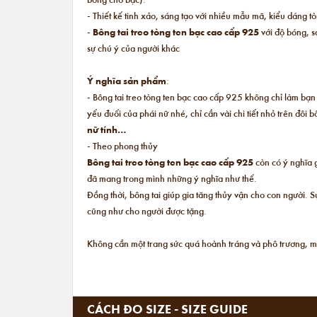
- Thiết kế tinh xảo, sáng tạo với nhiều mẫu mã, kiểu dáng t
-
Bông tai treo tòng ten bạc cao cấp 925
với độ bóng, s
sự chú ý của người khác
Ý nghĩa sản phẩm
:
- Bông tai treo tòng ten bạc cao cấp 925 không chỉ làm bạn 
yếu đuối của phái nữ nhé, chỉ cần vài chi tiết nhỏ trên đôi
nữ tính…
- Theo phong thủy
Bông tai treo tòng ten bạc cao cấp 925
còn có ý nghĩa g
đã mang trong mình những ý nghĩa như thế.
Đồng thời, bông tai giúp gia tăng thủy vận cho con người.
cũng như cho người được tặng.
Không cần một trang sức quá hoành tráng và phô trương, m
CÁCH ĐO SIZE - SIZE GUIDE