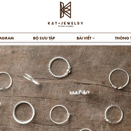
TAGRAM
BỘ SƯU TẬP
BÀI VIẾT
THÔNG 