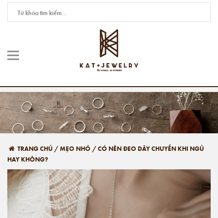
TRANG CHỦ
/
MẸO NHỎ
/
CÓ NÊN ĐEO DÂY CHUYỀN KHI NGỦ
HAY KHÔNG?