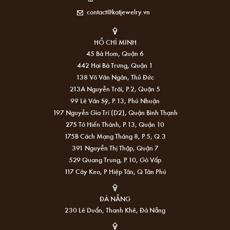
contact@katjewelry.vn
HỒ CHÍ MINH
45 Bà Hom, Quận 6
442 Hai Bà Trưng, Quận 1
138 Võ Văn Ngân, Thủ Đức
213A Nguyễn Trãi, P.2, Quận 5
99 Lê Văn Sỹ, P.13, Phú Nhuận
197 Nguyễn Gia Trí (D2), Quận Bình Thạnh
275 Tô Hiến Thành, P.13, Quận 10
175B Cách Mạng Tháng 8, P.5, Q.3
391 Nguyễn Thị Thập, Quận 7
529 Quang Trung, P.10, Gò Vấp
117 Cây Keo, P Hiệp Tân, Q Tân Phú
ĐÀ NẴNG
230 Lê Duẩn, Thanh Khê, Đà Nẵng