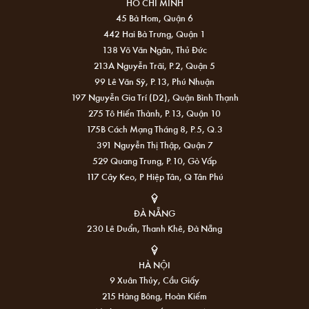
HỒ CHÍ MINH
45 Bà Hom, Quận 6
442 Hai Bà Trưng, Quận 1
138 Võ Văn Ngân, Thủ Đức
213A Nguyễn Trãi, P.2, Quận 5
99 Lê Văn Sỹ, P.13, Phú Nhuận
197 Nguyễn Gia Trí (D2), Quận Bình Thạnh
275 Tô Hiến Thành, P.13, Quận 10
175B Cách Mạng Tháng 8, P.5, Q.3
391 Nguyễn Thị Thập, Quận 7
529 Quang Trung, P.10, Gò Vấp
117 Cây Keo, P Hiệp Tân, Q Tân Phú
ĐÀ NẴNG
230 Lê Duẩn, Thanh Khê, Đà Nẵng
HÀ NỘI
9 Xuân Thủy, Cầu Giấy
215 Hàng Bông, Hoàn Kiếm