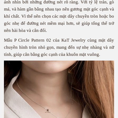
ánh nhìn bởi những đường nét rõ ràng. Với tỷ lệ trán, gò
má, và hàm gần bằng nhau tạo nên gương mặt góc cạnh và
khí chất. Vì thế nên chọn các mặt dây chuyền tròn hoặc bo
góc nhẹ để đường nét mềm mại hơn, sẽ giúp tổng thể trở
nên hài hòa và cân đối.
Mẫu
P Circle Pattern 02
của KaT Jewelry cùng mặt dây
chuyền hình tròn nhỏ gọn, mang đến sự nhẹ nhàng và nữ
tính, giúp cân bằng góc cạnh của khuôn mặt vuông.