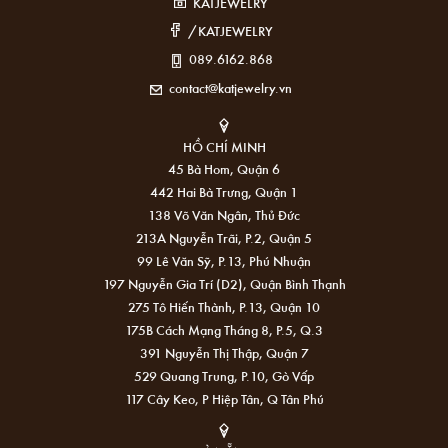
KATJEWELRY
/KATJEWELRY
089.6162.868
contact@katjewelry.vn
HỒ CHÍ MINH
45 Bà Hom, Quận 6
442 Hai Bà Trưng, Quận 1
138 Võ Văn Ngân, Thủ Đức
213A Nguyễn Trãi, P.2, Quận 5
99 Lê Văn Sỹ, P.13, Phú Nhuận
197 Nguyễn Gia Trí (D2), Quận Bình Thạnh
275 Tô Hiến Thành, P.13, Quận 10
175B Cách Mạng Tháng 8, P.5, Q.3
391 Nguyễn Thị Thập, Quận 7
529 Quang Trung, P.10, Gò Vấp
117 Cây Keo, P Hiệp Tân, Q Tân Phú