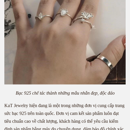
Bạc 925 chế tác thành những mẫu nhẫn đẹp, độc đáo
KaT Jewelry hiện đang là một trong những đơn vị cung cấp trang
sức bạc 925 trên toàn quốc. Đơn vị cam kết sản phẩm luôn đạt
tiêu chuẩn cao về chất lượng, khách hàng có thể yêu cầu kiểm
định sản phẩm bằng máy đo chuyên dụng, đảm bảo độ chính xác