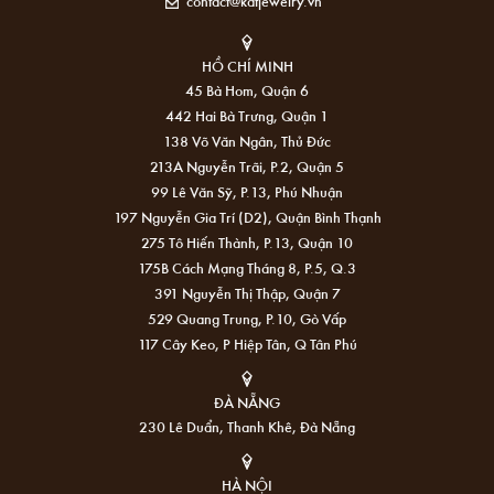
contact@katjewelry.vn
HỒ CHÍ MINH
45 Bà Hom, Quận 6
442 Hai Bà Trưng, Quận 1
138 Võ Văn Ngân, Thủ Đức
213A Nguyễn Trãi, P.2, Quận 5
99 Lê Văn Sỹ, P.13, Phú Nhuận
197 Nguyễn Gia Trí (D2), Quận Bình Thạnh
275 Tô Hiến Thành, P.13, Quận 10
175B Cách Mạng Tháng 8, P.5, Q.3
391 Nguyễn Thị Thập, Quận 7
529 Quang Trung, P.10, Gò Vấp
117 Cây Keo, P Hiệp Tân, Q Tân Phú
ĐÀ NẴNG
230 Lê Duẩn, Thanh Khê, Đà Nẵng
HÀ NỘI