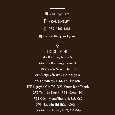
KATJEWELRY
/KATJEWELRY
089.6162.868
contact@katjewelry.vn
HỒ CHÍ MINH
45 Bà Hom, Quận 6
442 Hai Bà Trưng, Quận 1
138 Võ Văn Ngân, Thủ Đức
213A Nguyễn Trãi, P.2, Quận 5
99 Lê Văn Sỹ, P.13, Phú Nhuận
197 Nguyễn Gia Trí (D2), Quận Bình Thạnh
275 Tô Hiến Thành, P.13, Quận 10
175B Cách Mạng Tháng 8, P.5, Q.3
391 Nguyễn Thị Thập, Quận 7
529 Quang Trung, P.10, Gò Vấp