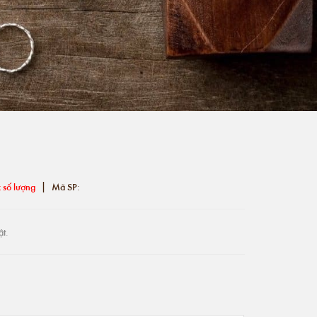
|
 số lượng
Mã SP:
ật.