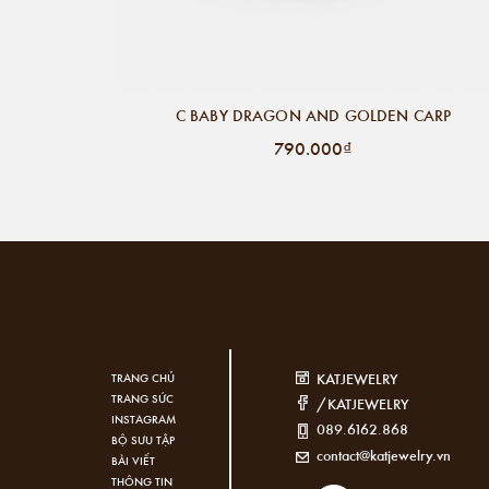
C BABY DRAGON AND GOLDEN CARP
790.000₫
KATJEWELRY
TRANG CHỦ
TRANG SỨC
/KATJEWELRY
INSTAGRAM
089.6162.868
BỘ SƯU TẬP
contact@katjewelry.vn
BÀI VIẾT
THÔNG TIN