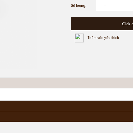
-
Số lượng:
Click 
Thêm vào yêu thích