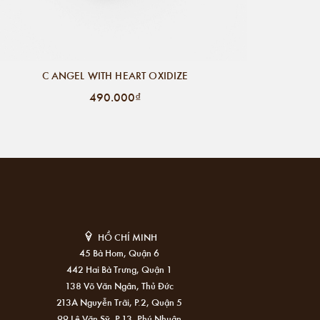
C ANGEL WITH HEART OXIDIZE
490.000₫
HỒ CHÍ MINH
45 Bà Hom, Quận 6
442 Hai Bà Trưng, Quận 1
138 Võ Văn Ngân, Thủ Đức
213A Nguyễn Trãi, P.2, Quận 5
99 Lê Văn Sỹ, P.13, Phú Nhuận