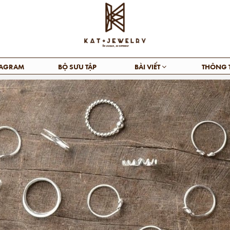
TAGRAM
BỘ SƯU TẬP
BÀI VIẾT
THÔNG 