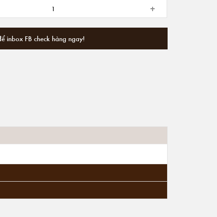
+
để inbox FB check hàng ngay!