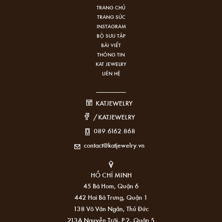
TRANG CHỦ
TRANG SỨC
INSTAGRAM
BỘ SƯU TẬP
BÀI VIẾT
THÔNG TIN
KAT JEWELRY
LIÊN HỆ
KATJEWELRY
/KATJEWELRY
089.6162.868
contact@katjewelry.vn
HỒ CHÍ MINH
45 Bà Hom, Quận 6
442 Hai Bà Trưng, Quận 1
138 Võ Văn Ngân, Thủ Đức
213A Nguyễn Trãi, P.2, Quận 5