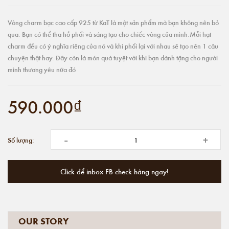
Vòng charm bạc cao cấp 925 từ KaT là một sản phẩm mà bạn không nên bỏ
qua. Bạn có thể tha hồ phối và sáng tạo cho chiếc vòng của mình.Mỗi hạt
charm đều có ý nghĩa riêng của nó và khi phối lại với nhau sẽ tạo nên 1 câu
chuyện thật hay. Đây còn là món quà tuyệt vời khi bạn dành tặng cho người
mình thương yêu nữa đó
590.000₫
-
+
Số lượng:
Click để inbox FB check hàng ngay!
OUR STORY