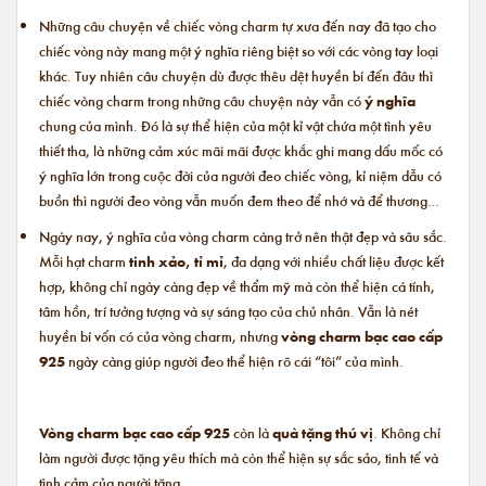
Những câu chuyện về chiếc vòng charm tự xưa đến nay đã tạo cho
chiếc vòng này mang một ý nghĩa riêng biệt so với các vòng tay loại
khác. Tuy nhiên câu chuyện dù được thêu dệt huyền bí đến đâu thì
chiếc vòng charm trong những câu chuyện này vẫn có
ý nghĩa
chung của mình. Đó là sự thể hiện của một kỉ vật chứa một tình yêu
thiết tha, là những cảm xúc mãi mãi được khắc ghi mang dấu mốc có
ý nghĩa lớn trong cuộc đời của người đeo chiếc vòng, kỉ niệm dẫu có
buồn thì người đeo vòng vẫn muốn đem theo để nhớ và để thương…
Ngày nay, ý nghĩa của vòng charm càng trở nên thật đẹp và sâu sắc.
Mỗi hạt charm
tinh xảo, tỉ mỉ
, đa dạng với nhiều chất liệu được kết
hợp, không chỉ ngày càng đẹp về thẩm mỹ mà còn thể hiện cá tính,
tâm hồn, trí tưởng tượng và sự sáng tạo của chủ nhân. Vẫn là nét
huyền bí vốn có của vòng charm, nhưng
vòng charm bạc cao cấp
925
ngày càng giúp người đeo thể hiện rõ cái “tôi” của mình.
Vòng charm bạc cao cấp 925
còn là
quà tặng thú vị
. Không chỉ
làm người được tặng yêu thích mà còn thể hiện sự sắc sảo, tinh tế và
tình cảm của người tặng