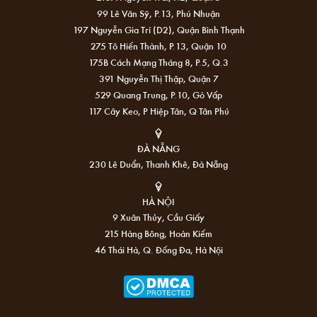
99 Lê Văn Sỹ, P.13, Phú Nhuận
197 Nguyễn Gia Trí (D2), Quận Bình Thạnh
275 Tô Hiến Thành, P.13, Quận 10
175B Cách Mạng Tháng 8, P.5, Q.3
391 Nguyễn Thị Thập, Quận 7
529 Quang Trung, P.10, Gò Vấp
117 Cây Keo, P Hiệp Tân, Q Tân Phú
ĐÀ NẴNG
230 Lê Duẩn, Thanh Khê, Đà Nẵng
HÀ NỘI
9 Xuân Thủy, Cầu Giấy
215 Hàng Bông, Hoàn Kiếm
46 Thái Hà, Q. Đống Đa, Hà Nội