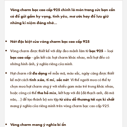
Vòng charm bạc cao cấp 925 chính là món trang sức bạn cần
có để gửi gắm hy vọng, tình yêu, mơ ước hay để lưu giữ
những kỉ niệm đáng nhớ…
Nét đặc biệt của vòng charm bạc cao cấp 925
Vòng charm được thiết kế với dây đeo mảnh làm từ
bạc 925
– loại
bạc cao cấp
- gắn kết các hạt charm khác nhau, mỗi hạt đều có
những hình ảnh, ý nghĩa riêng của mình.
Hạt charm rất
đa dạng
về mẫu mã, màu sắc, ngày càng được thiết
kế một cách
tinh xảo, tỉ mỉ,
sắc nét
. Vì thế người mua có thể tự
chọn mua hạt charm ưng ý với nhiều gam màu trẻ trung khác nhau,
hoặc cũng có thể
tha hồ mix
, kết hợp với đá (đá thạch anh, đá mã
não,…) để tạo thành bộ sưu tập
từ siêu dễ thương tới cực kì chất
mang ý nghĩa của riêng mình trên vòng charm bạc cao cấp 925.
Vòng charm mang ý nghĩa bí ẩn