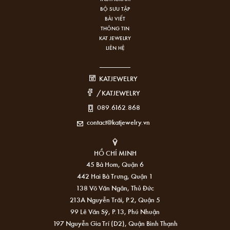
BỘ SƯU TẬP
BÀI VIẾT
THÔNG TIN
KAT JEWELRY
LIÊN HỆ
KATJEWELRY
/KATJEWELRY
089.6162.868
contact@katjewelry.vn
HỒ CHÍ MINH
45 Bà Hom, Quận 6
442 Hai Bà Trưng, Quận 1
138 Võ Văn Ngân, Thủ Đức
213A Nguyễn Trãi, P.2, Quận 5
99 Lê Văn Sỹ, P.13, Phú Nhuận
197 Nguyễn Gia Trí (D2), Quận Bình Thạnh