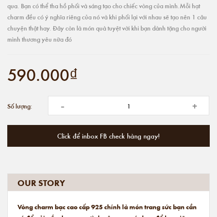
qua. Bạn có thể tha hồ phối và sáng tạo cho chiếc vòng của mình.Mỗi hạt
charm đều có ý nghĩa riêng của nó và khi phối lại với nhau sẽ tạo nên 1 câu
chuyện thật hay. Đây còn là món quà tuyệt vời khi bạn dành tặng cho người
mình thương yêu nữa đó
590.000₫
-
+
Số lượng:
Click để inbox FB check hàng ngay!
OUR STORY
Vòng charm bạc cao cấp 925 chính là món trang sức bạn cần