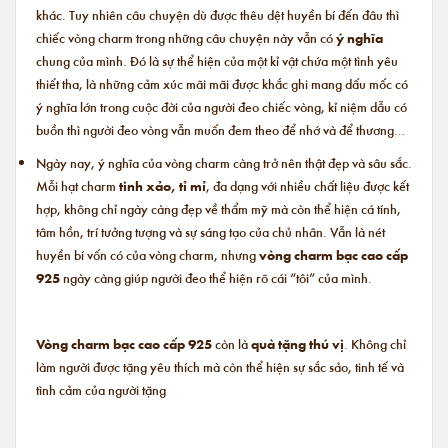
khác. Tuy nhiên câu chuyện dù được thêu dệt huyền bí đến đâu thì
chiếc vòng charm trong những câu chuyện này vẫn có
ý nghĩa
chung của mình. Đó là sự thể hiện của một kỉ vật chứa một tình yêu
thiết tha, là những cảm xúc mãi mãi được khắc ghi mang dấu mốc có
ý nghĩa lớn trong cuộc đời của người đeo chiếc vòng, kỉ niệm dẫu có
buồn thì người đeo vòng vẫn muốn đem theo để nhớ và để thương…
Ngày nay, ý nghĩa của vòng charm càng trở nên thật đẹp và sâu sắc.
Mỗi hạt charm
tinh xảo, tỉ mỉ
, đa dạng với nhiều chất liệu được kết
hợp, không chỉ ngày càng đẹp về thẩm mỹ mà còn thể hiện cá tính,
tâm hồn, trí tưởng tượng và sự sáng tạo của chủ nhân. Vẫn là nét
huyền bí vốn có của vòng charm, nhưng
vòng charm bạc cao cấp
925
ngày càng giúp người đeo thể hiện rõ cái “tôi” của mình.
Vòng charm bạc cao cấp 925
còn là
quà tặng thú vị
. Không chỉ
làm người được tặng yêu thích mà còn thể hiện sự sắc sảo, tinh tế và
tình cảm của người tặng