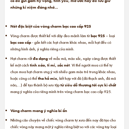
có để gửi gắm hy vọng, tình yêu, mơ ước hay để lưu giữ
những kỉ niệm đáng nhớ…
Nét đặc biệt của vòng charm bạc cao cấp 925
Vòng charm được thiết kế với dây đeo mảnh làm từ
bạc 925
– loại
bạc cao cấp
- gắn kết các hạt charm khác nhau, mỗi hạt đều có
những hình ảnh, ý nghĩa riêng của mình.
Hạt charm rất
đa dạng
về mẫu mã, màu sắc, ngày càng được thiết
kế một cách
tinh xảo, tỉ mỉ,
sắc nét
. Vì thế người mua có thể tự
chọn mua hạt charm ưng ý với nhiều gam màu trẻ trung khác nhau,
hoặc cũng có thể
tha hồ mix
, kết hợp với đá (đá thạch anh, đá mã
não,…) để tạo thành bộ sưu tập
từ siêu dễ thương tới cực kì chất
mang ý nghĩa của riêng mình trên vòng charm bạc cao cấp 925.
Vòng charm mang ý nghĩa bí ẩn
Những câu chuyện về chiếc vòng charm tự xưa đến nay đã tạo cho
chiếc vòng này mang một ý nghĩa riêng biệt so với các vòng tay loại