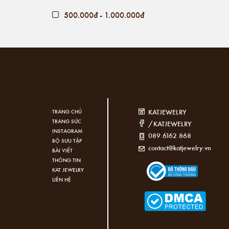
500.000đ - 1.000.000đ
Giá trên 1.000.000đ
KATJEWELRY
TRANG CHỦ
TRANG SỨC
/KATJEWELRY
INSTAGRAM
089.6162.868
BỘ SƯU TẬP
contact@katjewelry.vn
BÀI VIẾT
THÔNG TIN
KAT JEWELRY
LIÊN HỆ