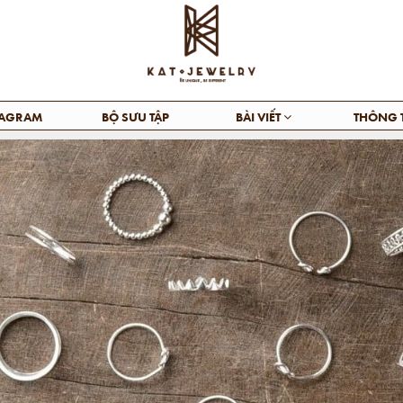
TAGRAM
BỘ SƯU TẬP
BÀI VIẾT
THÔNG 