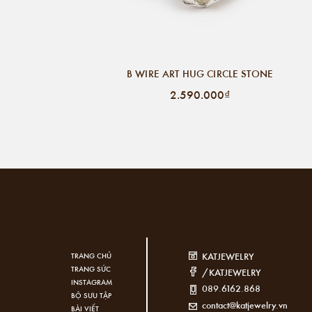
B WIRE ART HUG CIRCLE STONE
2.590.000₫
KATJEWELRY
TRANG CHỦ
TRANG SỨC
/KATJEWELRY
INSTAGRAM
089.6162.868
BỘ SƯU TẬP
contact@katjewelry.vn
BÀI VIẾT