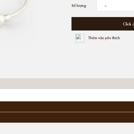
-
Số lượng:
Click 
Thêm vào yêu thích