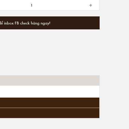
+
để inbox FB check hàng ngay!