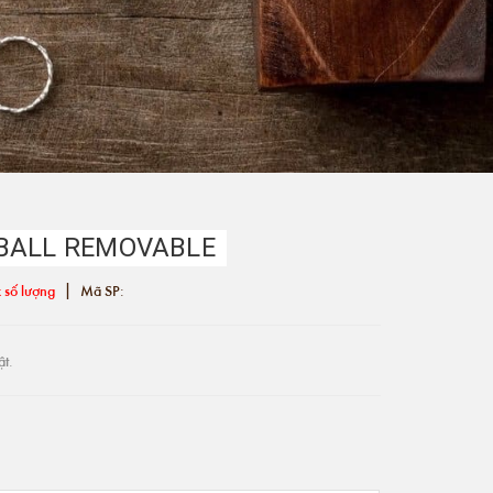
 BALL REMOVABLE
|
 số lượng
Mã SP:
ật.