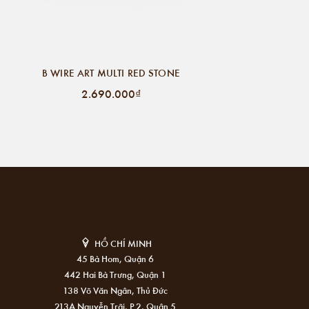
B WIRE ART MULTI RED STONE
2.690.000₫
HỒ CHÍ MINH
45 Bà Hom, Quận 6
442 Hai Bà Trưng, Quận 1
138 Võ Văn Ngân, Thủ Đức
213A Nguyễn Trãi, P.2, Quận 5