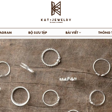
TAGRAM
BỘ SƯU TẬP
BÀI VIẾT
THÔNG 