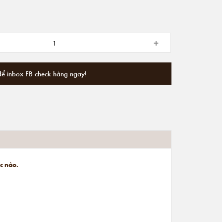
+
để inbox FB check hàng ngay!
ục nào.