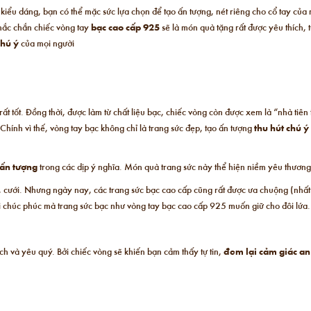
 kiểu dáng, bạn có thể mặc sức lựa chọn để tạo ấn tượng, nét riêng cho cổ tay của
hắc chắn chiếc vòng tay
bạc cao cấp 925
sẽ là món quà tặng rất được yêu thích,
chú ý
của mọi người
t tốt. Đồng thời, được làm từ chất liệu bạc, chiếc vòng còn được xem là “nhà tiên t
Chính vì thế, vòng tay bạc không chỉ là trang sức đẹp, tạo ấn tượng
thu hút chú ý
ấn tượng
trong các dịp ý nghĩa. Món quà trang sức này thể hiện niềm yêu thươn
 cưới. Nhưng ngày nay, các trang sức bạc cao cấp cũng rất được ưa chuộng (nhất 
i chúc phúc mà trang sức bạc như vòng tay bạc cao cấp 925 muốn giữ cho đôi lứa.
ích và yêu quý. Bởi chiếc vòng sẽ khiến bạn cảm thấy tự tin,
đem lại cảm giác an