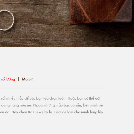
|
 số lượng
Mã SP:
rất nhiều mẫu để các bạn lựa chọn luôn. Hoặc bạn có thể đặt
g đụng hàng nữa nè. Ngoài những mẫu bạc có sẵn, bên mình sẽ
ôn đó. Hãy chọn KaT Jewelry là 1 nơi để làm cho mình lộng lẫy