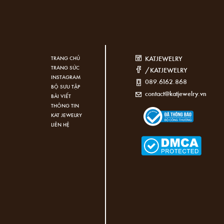
KATJEWELRY
TRANG CHỦ
TRANG SỨC
/KATJEWELRY
INSTAGRAM
089.6162.868
BỘ SƯU TẬP
contact@katjewelry.vn
BÀI VIẾT
THÔNG TIN
KAT JEWELRY
LIÊN HỆ