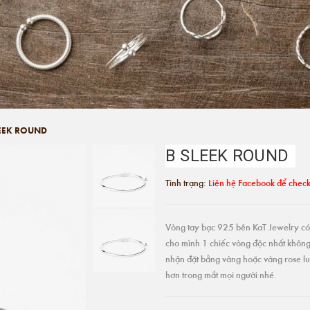
LEEK ROUND
B SLEEK ROUND
Tình trạng:
Liên hệ Facebook để check
Vòng tay bạc 925 bên KaT Jewelry có 
cho mình 1 chiếc vòng độc nhất khôn
nhận đặt bằng vàng hoặc vàng rose lu
hơn trong mắt mọi người nhé.