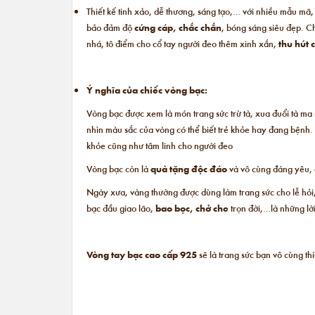
Thiết kế tinh xảo, dễ thương, sáng tạo,… với nhiều mẫu mã,
bảo đảm độ
cứng cáp, chắc chắn
, bóng sáng siêu đẹp. C
nhá, tô điểm cho cổ tay người đeo thêm xinh xắn,
thu hút 
Ý nghĩa của chiếc vòng bạc:
Vòng bạc được xem là món trang sức trừ tà, xua đuổi tà ma rấ
nhìn màu sắc của vòng có thể biết trẻ khỏe hay đang bệnh. 
khỏe cũng như tâm linh cho người đeo
Vòng bạc còn là
quà tặng độc đáo
và vô cùng đáng yêu,
Ngày xưa, vàng thường được dùng làm trang sức cho lễ hỏi,
bạc đầu giao lão,
bao bọc, chở che
trọn đời,…là những lờ
Vòng tay bạc cao cấp 925
sẽ là trang sức bạn vô cùng th