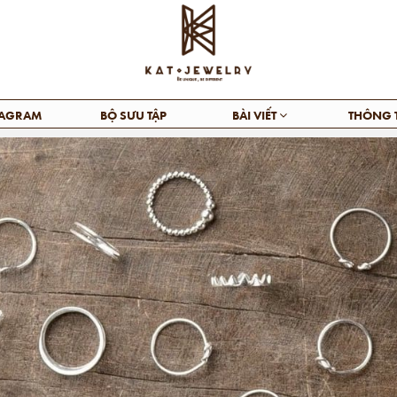
TAGRAM
BỘ SƯU TẬP
BÀI VIẾT
THÔNG 