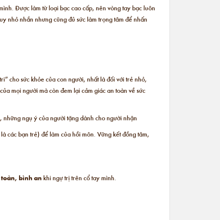
 mình. Được làm từ loại bạc cao cấp, nên vòng tay bạc luôn
 tuy nhỏ nhắn nhưng cũng đủ sức làm trọng tâm để nhấn
ri” cho sức khỏe của con người, nhất là đối với trẻ nhỏ,
của mọi người mà còn đem lại cảm giác an toàn về sức
g, những ngụ ý của người tặng dành cho người nhận
là các bạn trẻ) để làm của hồi môn. Vững kết đồng tâm,
 toàn, bình an
khi ngự trị trên cổ tay mình.