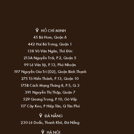
HỒ CHÍ MINH
45 Bà Hom, Quận 6
442 Hai Bà Trưng, Quận 1
138 Võ Văn Ngân, Thủ Đức
213A Nguyễn Trãi, P.2, Quận 5
99 Lê Văn Sỹ, P.13, Phú Nhuận
197 Nguyễn Gia Trí (D2), Quận Bình Thạnh
275 Tô Hiến Thành, P.13, Quận 10
175B Cách Mạng Tháng 8, P.5, Q.3
391 Nguyễn Thị Thập, Quận 7
529 Quang Trung, P.10, Gò Vấp
117 Cây Keo, P Hiệp Tân, Q Tân Phú
ĐÀ NẴNG
230 Lê Duẩn, Thanh Khê, Đà Nẵng
HÀ NỘI