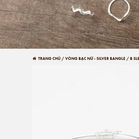
TRANG CHỦ
/
VÒNG BẠC NỮ - SILVER BANGLE
/
B S