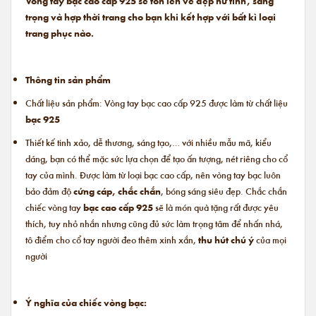
Vòng tay bạc cao cấp 925 sẽ tôn lên vẻ đẹp nữ tính, sang
trọng và hợp thời trang cho bạn khi kết hợp với bất kì loại
trang phục nào.
Thông tin sản phẩm
Chất liệu sản phẩm: Vòng tay bạc cao cấp 925 được làm từ chất liệu
bạc 925
Thiết kế tinh xảo, dễ thương, sáng tạo,… với nhiều mẫu mã, kiểu
dáng, bạn có thể mặc sức lựa chọn để tạo ấn tượng, nét riêng cho cổ
tay của mình. Được làm từ loại bạc cao cấp, nên vòng tay bạc luôn
bảo đảm độ
cứng cáp, chắc chắn
, bóng sáng siêu đẹp. Chắc chắn
chiếc vòng tay
bạc cao cấp 925
sẽ là món quà tặng rất được yêu
thích, tuy nhỏ nhắn nhưng cũng đủ sức làm trọng tâm để nhấn nhá,
tô điểm cho cổ tay người đeo thêm xinh xắn,
thu hút chú ý
của mọi
người
Ý nghĩa của chiếc vòng bạc: