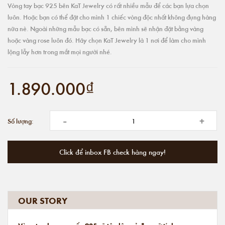
Vòng tay bạc 925 bên KaT Jewelry có rất nhiều mẫu để các bạn lựa chọn
luôn. Hoặc bạn có thể đặt cho mình 1 chiếc vòng độc nhất không đụng hàng
nữa nè. Ngoài những mẫu bạc có sẵn, bên mình sẽ nhận đặt bằng vàng
hoặc vàng rose luôn đó. Hãy chọn KaT Jewelry là 1 nơi để làm cho mình
lộng lẫy hơn trong mắt mọi người nhé.
1.890.000₫
-
+
Số lượng:
Click để inbox FB check hàng ngay!
OUR STORY