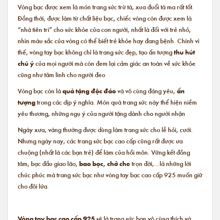
Vòng bạc được xem là món trang sức trừ tà, xua đuổi tà ma rất tốt.
Đồng thời, được làm từ chất liệu bạc, chiếc vòng còn được xem là
“nhà tiên tri” cho sức khỏe của con người, nhất là đối với trẻ nhỏ,
nhìn màu sắc của vòng có thể biết trẻ khỏe hay đang bệnh. Chính vì
thế, vòng tay bạc không chỉ là trang sức đẹp, tạo ấn tượng
thu hút
chú ý
của mọi người mà còn đem lại cảm giác an toàn về sức khỏe
cũng như tâm linh cho người đeo
Vòng bạc còn là
quà tặng độc đáo
và vô cùng đáng yêu,
ấn
tượng
trong các dịp ý nghĩa. Món quà trang sức này thể hiện niềm
yêu thương, những ngụ ý của người tặng dành cho người nhận
Ngày xưa, vàng thường được dùng làm trang sức cho lễ hỏi, cưới.
Nhưng ngày nay, các trang sức bạc cao cấp cũng rất được ưa
chuộng (nhất là các bạn trẻ) để làm của hồi môn. Vững kết đồng
tâm, bạc đầu giao lão,
bao bọc, chở che
trọn đời,…là những lời
chúc phúc mà trang sức bạc như vòng tay bạc cao cấp 925 muốn giữ
cho đôi lứa.
Vòng tay bạc cao cấp 925
sẽ là trang sức bạn vô cùng thích và