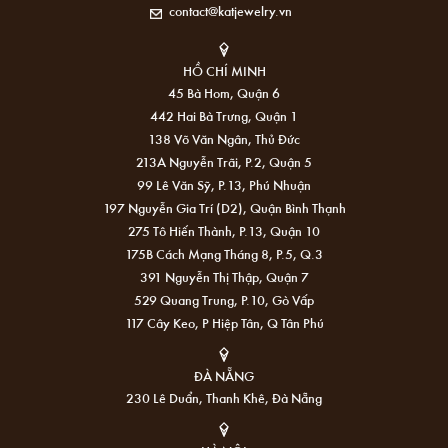
contact@katjewelry.vn
HỒ CHÍ MINH
45 Bà Hom, Quận 6
442 Hai Bà Trưng, Quận 1
138 Võ Văn Ngân, Thủ Đức
213A Nguyễn Trãi, P.2, Quận 5
99 Lê Văn Sỹ, P.13, Phú Nhuận
197 Nguyễn Gia Trí (D2), Quận Bình Thạnh
275 Tô Hiến Thành, P.13, Quận 10
175B Cách Mạng Tháng 8, P.5, Q.3
391 Nguyễn Thị Thập, Quận 7
529 Quang Trung, P.10, Gò Vấp
117 Cây Keo, P Hiệp Tân, Q Tân Phú
ĐÀ NẴNG
230 Lê Duẩn, Thanh Khê, Đà Nẵng