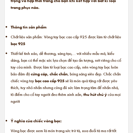
trọng và hợp thời trang cho bạn khi kết hợp với bất kì loại
trang phục nào.
Thông tin sản phẩm
Chất liệu sản phẩm: Vòng tay bạc cao cấp 925 được làm từ chất liệu
bạc 925
Thiết kế tinh xảo, dễ thương, sáng tạo,… với nhiều mẫu mã, kiểu
dáng, bạn có thể mặc sức lựa chọn để tạo ấn tượng, nét riêng cho cổ
tay của mình. Được làm từ loại bạc cao cấp, nên vòng tay bạc luôn
bảo đảm độ
cứng cáp, chắc chắn
, bóng sáng siêu đẹp. Chắc chắn
chiếc vòng tay
bạc cao cấp 925
sẽ là món quà tặng rất được yêu
thích, tuy nhỏ nhắn nhưng cũng đủ sức làm trọng tâm để nhấn nhá,
tô điểm cho cổ tay người đeo thêm xinh xắn,
thu hút chú ý
của mọi
người
Ý nghĩa của chiếc vòng bạc:
Vòng bạc được xem là món trang sức trừ tà, xua đuổi tà ma rất tốt.