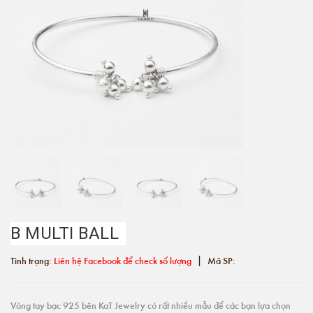
B MULTI BALL
|
Tình trạng:
Liên hệ Facebook để check số lượng
Mã SP:
Vòng tay bạc 925 bên KaT Jewelry có rất nhiều mẫu để các bạn lựa chọn