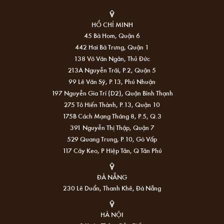
HỒ CHÍ MINH
45 Bà Hom, Quận 6
442 Hai Bà Trưng, Quận 1
138 Võ Văn Ngân, Thủ Đức
213A Nguyễn Trãi, P.2, Quận 5
99 Lê Văn Sỹ, P.13, Phú Nhuận
197 Nguyễn Gia Trí (D2), Quận Bình Thạnh
275 Tô Hiến Thành, P.13, Quận 10
175B Cách Mạng Tháng 8, P.5, Q.3
391 Nguyễn Thị Thập, Quận 7
529 Quang Trung, P.10, Gò Vấp
117 Cây Keo, P Hiệp Tân, Q Tân Phú
ĐÀ NẴNG
230 Lê Duẩn, Thanh Khê, Đà Nẵng
HÀ NỘI