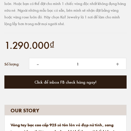
luôn. Hoặc bạn có thể đặt cho mình 1 chiếc vòng độc nhất không đụng hàng
nữa nè. Ngoài những mẫu bạc có sẵn, bên mình sẽ nhận đặt bằng vàng
hoặc vàng rose luôn đó. Hãy chọn KaT Jewelry là 1 nơi để làm cho mình
lộng lẫy hơn trong mắt mọi người nhé.
1.290.000₫
-
+
Số lượng:
Click để inbox FB check hàng ngay!
OUR STORY
Vòng tay bạc cao cấp 925 sẽ tôn lên vẻ đẹp nữ tính, sang