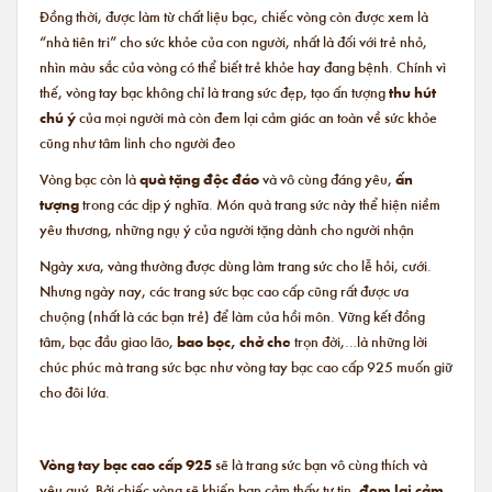
Đồng thời, được làm từ chất liệu bạc, chiếc vòng còn được xem là
“nhà tiên tri” cho sức khỏe của con người, nhất là đối với trẻ nhỏ,
nhìn màu sắc của vòng có thể biết trẻ khỏe hay đang bệnh. Chính vì
thế, vòng tay bạc không chỉ là trang sức đẹp, tạo ấn tượng
thu hút
chú ý
của mọi người mà còn đem lại cảm giác an toàn về sức khỏe
cũng như tâm linh cho người đeo
Vòng bạc còn là
quà tặng độc đáo
và vô cùng đáng yêu,
ấn
tượng
trong các dịp ý nghĩa. Món quà trang sức này thể hiện niềm
yêu thương, những ngụ ý của người tặng dành cho người nhận
Ngày xưa, vàng thường được dùng làm trang sức cho lễ hỏi, cưới.
Nhưng ngày nay, các trang sức bạc cao cấp cũng rất được ưa
chuộng (nhất là các bạn trẻ) để làm của hồi môn. Vững kết đồng
tâm, bạc đầu giao lão,
bao bọc, chở che
trọn đời,…là những lời
chúc phúc mà trang sức bạc như vòng tay bạc cao cấp 925 muốn giữ
cho đôi lứa.
Vòng tay bạc cao cấp 925
sẽ là trang sức bạn vô cùng thích và
yêu quý. Bởi chiếc vòng sẽ khiến bạn cảm thấy tự tin,
đem lại cảm