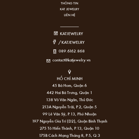
THÔNG TIN
KAT JEWELRY
LIÊN HỆ
KATJEWELRY
/KATJEWELRY
089.6162.868
contact@katjewelry.vn
HỒ CHÍ MINH
45 Bà Hom, Quận 6
442 Hai Bà Trưng, Quận 1
138 Võ Văn Ngân, Thủ Đức
213A Nguyễn Trãi, P.2, Quận 5
99 Lê Văn Sỹ, P.13, Phú Nhuận
197 Nguyễn Gia Trí (D2), Quận Bình Thạnh
275 Tô Hiến Thành, P.13, Quận 10
175B Cách Mạng Tháng 8, P.5, Q.3