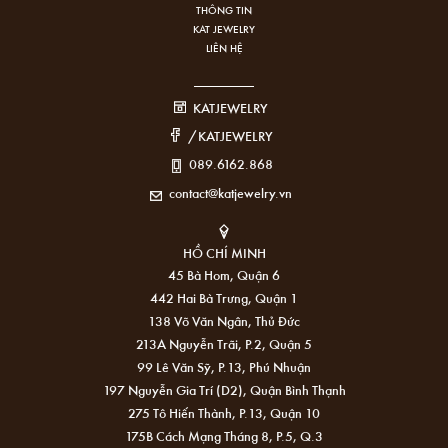
THÔNG TIN
KAT JEWELRY
LIÊN HỆ
KATJEWELRY
/KATJEWELRY
089.6162.868
contact@katjewelry.vn
HỒ CHÍ MINH
45 Bà Hom, Quận 6
442 Hai Bà Trưng, Quận 1
138 Võ Văn Ngân, Thủ Đức
213A Nguyễn Trãi, P.2, Quận 5
99 Lê Văn Sỹ, P.13, Phú Nhuận
197 Nguyễn Gia Trí (D2), Quận Bình Thạnh
275 Tô Hiến Thành, P.13, Quận 10
175B Cách Mạng Tháng 8, P.5, Q.3