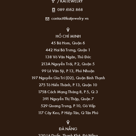
/KATJEWELRY
089.6162.868
contact@katjewelry.vn
HỒ CHÍ MINH
45 Bà Hom, Quận 6
442 Hai Bà Trưng, Quận 1
138 Võ Văn Ngân, Thủ Đức
213A Nguyễn Trãi, P.2, Quận 5
99 Lê Văn Sỹ, P.13, Phú Nhuận
197 Nguyễn Gia Trí (D2), Quận Bình Thạnh
275 Tô Hiến Thành, P.13, Quận 10
175B Cách Mạng Tháng 8, P.5, Q.3
391 Nguyễn Thị Thập, Quận 7
529 Quang Trung, P.10, Gò Vấp
117 Cây Keo, P Hiệp Tân, Q Tân Phú
ĐÀ NẴNG
230 Lê Duẩn, Thanh Khê, Đà Nẵng