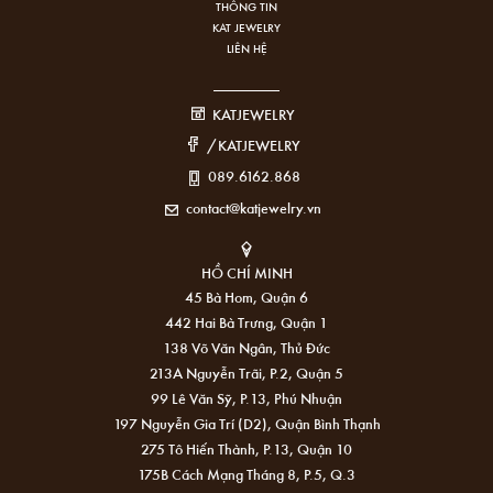
THÔNG TIN
KAT JEWELRY
LIÊN HỆ
KATJEWELRY
/KATJEWELRY
089.6162.868
contact@katjewelry.vn
HỒ CHÍ MINH
45 Bà Hom, Quận 6
442 Hai Bà Trưng, Quận 1
138 Võ Văn Ngân, Thủ Đức
213A Nguyễn Trãi, P.2, Quận 5
99 Lê Văn Sỹ, P.13, Phú Nhuận
197 Nguyễn Gia Trí (D2), Quận Bình Thạnh
275 Tô Hiến Thành, P.13, Quận 10
175B Cách Mạng Tháng 8, P.5, Q.3