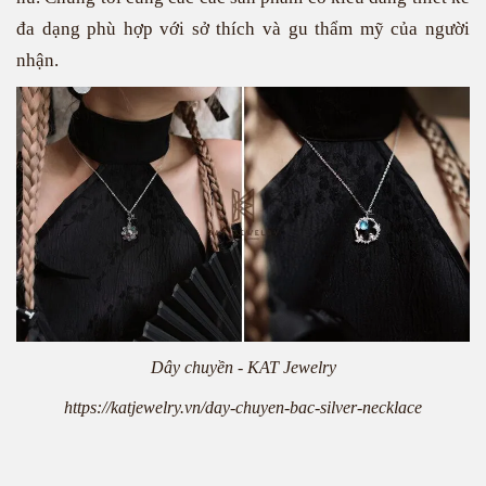
đa dạng phù hợp với sở thích và gu thẩm mỹ của người
nhận.
Dây chuyền - KAT Jewelry
https://katjewelry.vn/day-chuyen-bac-silver-necklace