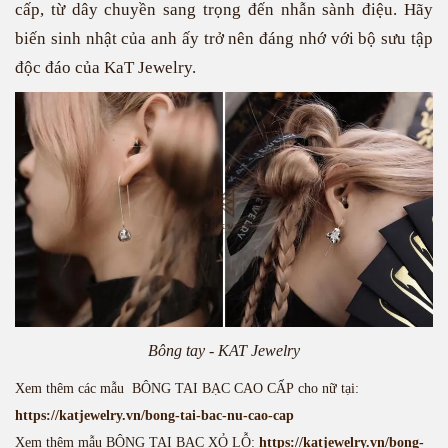
cấp, từ dây chuyền sang trọng đến nhẫn sành điệu. Hãy
biến sinh nhật của anh ấy trở nên đáng nhớ với bộ sưu tập
độc đáo của KaT Jewelry.
Bông tay - KAT Jewelry
Xem thêm các mẫu BÔNG TAI BẠC CAO CẤP cho nữ tại:
https://katjewelry.vn/bong-tai-bac-nu-cao-cap
Xem thêm mẫu BÔNG TAI BẠC XỎ LỖ:
https://katjewelry.vn/bong-