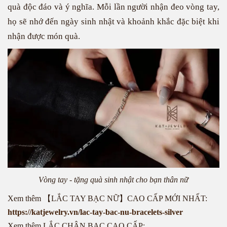
quà độc đáo và ý nghĩa. Mỗi lần người nhận đeo vòng tay,
họ sẽ nhớ đến ngày sinh nhật và khoảnh khắc đặc biệt khi
nhận được món quà.
Vòng tay - tặng quà sinh nhật cho bạn thân nữ
Xem thêm 【LẮC TAY BẠC NỮ】CAO CẤP MỚI NHẤT:
https://katjewelry.vn/lac-tay-bac-nu-bracelets-silver
Xem thêm LẮC CHÂN BẠC CAO CẤP: