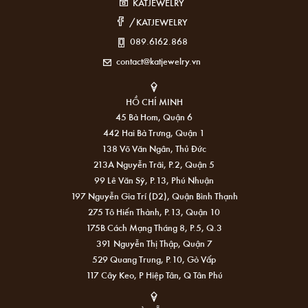
KATJEWELRY
/KATJEWELRY
089.6162.868
contact@katjewelry.vn
HỒ CHÍ MINH
45 Bà Hom, Quận 6
442 Hai Bà Trưng, Quận 1
138 Võ Văn Ngân, Thủ Đức
213A Nguyễn Trãi, P.2, Quận 5
99 Lê Văn Sỹ, P.13, Phú Nhuận
197 Nguyễn Gia Trí (D2), Quận Bình Thạnh
275 Tô Hiến Thành, P.13, Quận 10
175B Cách Mạng Tháng 8, P.5, Q.3
391 Nguyễn Thị Thập, Quận 7
529 Quang Trung, P.10, Gò Vấp
117 Cây Keo, P Hiệp Tân, Q Tân Phú