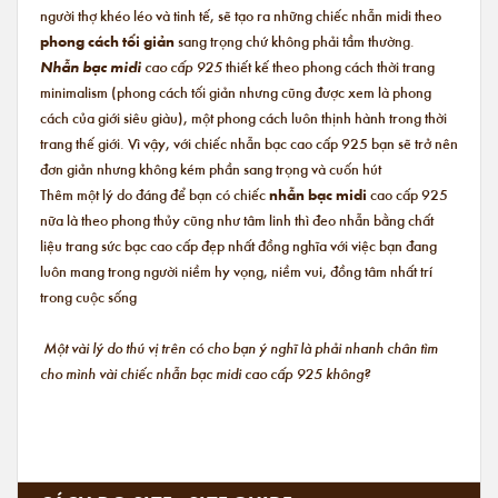
người thợ khéo léo và tinh tế, sẽ tạo ra những chiếc nhẫn midi theo
phong cách tối giản
sang trọng chứ không phải tầm thường.
Nhẫn bạc midi
cao cấp 925
thiết kế theo phong cách thời trang
minimalism (phong cách tối giản nhưng cũng được xem là phong
cách của giới siêu giàu), một phong cách luôn thịnh hành trong thời
trang thế giới. Vì vậy, với chiếc nhẫn bạc cao cấp 925 bạn sẽ trở nên
đơn giản nhưng không kém phần sang trọng và cuốn hút
Thêm một lý do đáng để bạn có chiếc
nhẫn bạc midi
cao cấp 925
nữa là theo phong thủy cũng như tâm linh thì đeo nhẫn bằng chất
liệu trang sức bạc cao cấp đẹp nhất đồng nghĩa với việc bạn đang
luôn mang trong người niềm hy vọng, niềm vui, đồng tâm nhất trí
trong cuộc sống
Một vài lý do thú vị trên có cho bạn ý nghĩ là phải nhanh chân tìm
cho mình vài chiếc nhẫn bạc midi cao cấp 925 không?