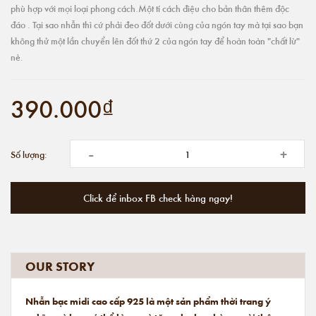
phù hợp với mọi loại phong cách.Một tí cách điệu cho bản thân thêm độc
đáo . Tại sao nhẫn thì cứ phải đeo đốt dưới cùng của ngón tay mà tại sao bạn
không thử một lần chuyển lên đốt thứ 2 của ngón tay để hoàn toàn "chất lừ"
nè.
390.000₫
-
+
Số lượng:
Click để inbox FB check hàng ngay!
OUR STORY
Nhẫn bạc midi cao cấp 925 là một sản phẩm thời trang ý