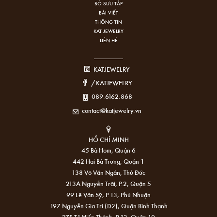
BỘ SƯU TẬP
BÀI VIẾT
THÔNG TIN
KAT JEWELRY
LIÊN HỆ
KATJEWELRY
/KATJEWELRY
089.6162.868
contact@katjewelry.vn
HỒ CHÍ MINH
45 Bà Hom, Quận 6
442 Hai Bà Trưng, Quận 1
138 Võ Văn Ngân, Thủ Đức
213A Nguyễn Trãi, P.2, Quận 5
99 Lê Văn Sỹ, P.13, Phú Nhuận
197 Nguyễn Gia Trí (D2), Quận Bình Thạnh
275 Tô Hiến Thành, P.13, Quận 10