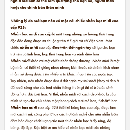
nghĩa mà bạn có thể làm quà tặng cho bạn bè, người thân
hoặc cho chính bản thân mình
Những lý do mà bạn nên có một vài chiếc nhẫn bạc midi cao
cấp 925:
Nhẫn bạc midi cao cấp
là một trong những xu hướng thời trang
độc đáo đang được ưa chuộng trên thế giới và cả Việt Nam. Một
chiếc
nhẫn midi
cao cấp
đeo trên đốt ngón tay
sẽ tạo cho bạn
trở nên cá tính hơn, hợp thời trang hơn và sành điệu hơn
Nhẫn midi
khác với một chiếc nhẫn thông thường.
Nhẫn midi
là một
bộ nhẫn có thiết kế giống nhau nhưng kích thước có chênh lệch nhau
nhằm
sử dụng được trên nhiều vị trí khác nhau trên các ngón tay.
Tuy nhiên, nếu nhẫn được
đeo ở đốt ngón tay thứ nhất
(thay vì đeo ở
đốt dưới cùng như các loại nhẫn thông thường)
thì sẽ trở nên sinh
động hơn, đặc biệt hơn.
Vì thế, nhẫn midi với cách đeo khác lạ của
mình sẽ tạo cho chủ nhân một phong cách mới mẻ hơn,
“chất”
hơn.
Nhẫn bạc midi
cao cấp 925
thiết kế bằng bạc cao cấp, được làm
một cách tỉ mỉ, công phu từ tay các thợ lành nghề cho nên nhẫn luôn
đảm bảo được chất lượng của một chiếc nhẫn bạc ở độ sáng, độ
bóng, độ đẹp. Đặc biệt sự am hiểu về nhẫn bạc midi của những