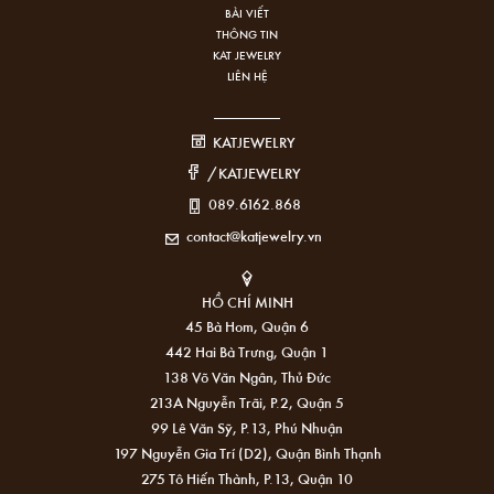
BÀI VIẾT
THÔNG TIN
KAT JEWELRY
LIÊN HỆ
KATJEWELRY
/KATJEWELRY
089.6162.868
contact@katjewelry.vn
HỒ CHÍ MINH
45 Bà Hom, Quận 6
442 Hai Bà Trưng, Quận 1
138 Võ Văn Ngân, Thủ Đức
213A Nguyễn Trãi, P.2, Quận 5
99 Lê Văn Sỹ, P.13, Phú Nhuận
197 Nguyễn Gia Trí (D2), Quận Bình Thạnh
275 Tô Hiến Thành, P.13, Quận 10