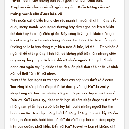
“chất”
dành cho những bạn bè, người thân bên cạnh bạn.
Ý nghĩa của đeo nhẫn ở ngón tay út – Biểu tượng của sự
mỏng manh cần được bảo vệ
Nếu ngón cái là biểu trưng cho sức mạnh thì ngón út chính là sự yếu
đuối, mong manh. Mọi người thường hay đưa ngón cái lên mỗi khi
thề thốt hay hứa một điều gì đó. Đây cũng là ý nghĩa khác mà ngón
tay út mang lại – là minh chứng của sự đảm bảo. Khi đeo nhẫn ngón
út cũng có lẽ là bạn đang thực hiện một lời hứa, lời thề,… Đeo nhẫn ở
ngón út để chứng tỏ sự trinh tiết, dù không phổ biến lắm nhưng điều
này mang lại ý nghĩa tích cực đối với nhiều người. Cũng như hình
dáng của ngón tay út, chiếc nhẫn đeo lên phải thật nhỏ nhắn và xinh
xắn để thật “ăn rê” với nhau.
Mua nhẫn bạc ngón út và ngón chân cao cấp 925 thiết kế ở đâu?
Toe ring
là sản phẩm được thiết kế độc quyền tại
KaT Jewely
-
shop trang sức bạc của những cô gái nhỏ yêu cái đẹp và sự hoài cổ.
Đến với
KaT Jewelry,
chắc chắn
bạn sẽ cảm nhận được sự tỉ mỉ trên
những sản phẩm tạo ra bởi bàn tay tài hoa từ những người thợ kim
hoàn của KaT Jewelry. Từng thiết kế, từng đường nét được lấy từ cảm
hứng, từ đam mê, hoài bão mà KaT đã và đang chắt chiu từng ngày
trên con đường phát triển. Đến với
KaT Jewelry
bạn sẽ không chỉ