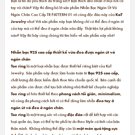
Bạn là tín đồ yêu thích đồ trang sức? Bạn thích đeo nhẫn ở mọi nơi cả
tay và chân? Vậy thì đừng bỏ lỡ sản phẩm Nhẫn Bạc Ngón Út Và
Ngón Chân Cao Cấp TR PATTERN 01 vô cùng độc đáo này của
KaT
Jewelry
nha! Với sản phẩm này bạn không chỉ có thể đeo ở ngón út
của tay mà có thể đeo ở ngón chân nữa đấy. Thật tiện lợi phải không
nào? Vậy thì hãy cùng chúng tôi tìm hiểu về sản phẩm này nhé!
Nhẫn bạc 925 cao cấp thiết kế vừa đeo được ngón út và
ngón chân
Toe ring
là một loại nhẫn bạc được thiết kế riêng biệt của KaT
Jewelry. Sản phẩm này được làm hoàn toàn từ
Bạc 925 cao cấp,
chất lượng đã được kiểm định thoe tiêu chuẩn quốc tế. Bên cạnh đó
sản phẩm còn được chế tạo bởi những nhà thiết kế chuyên nghiệp
Toe ring
sở hữu thiết kế theo
phong cách tối giản, minimalism
,
vô cùng đa phong cách bởi vì có thể dùng làm nhẫn
đeo tay ở
ngón út và đeo ở ngón chân.
Toe ring
là một trang sức vô cùng
độc đáo
rất dễ kết hợp với các
loại quần áo, bạn có thể tự tin phối tự do theo Style cá tính của bản
thân mình. Không những thế đây còn là
một món quà tặng cực