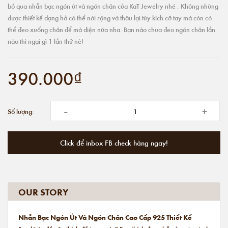
bỏ qua nhẫn bạc ngón út và ngón chân của KaT Jewelry nhé . Không những
được thiết kế dạng hở có thể nới rộng và thâu lại tùy kích cỡ tay mà còn có
thể đeo xuống chân để mà diện nữa nha. Bạn nào chưa đeo ngón chân lần
nào thì ngại gì 1 lần thử nè!
390.000₫
-
+
Số lượng:
Click để inbox FB check hàng ngay!
OUR STORY
Nhẫn Bạc Ngón Út Và Ngón Chân Cao Cấp 925 Thiết Kế