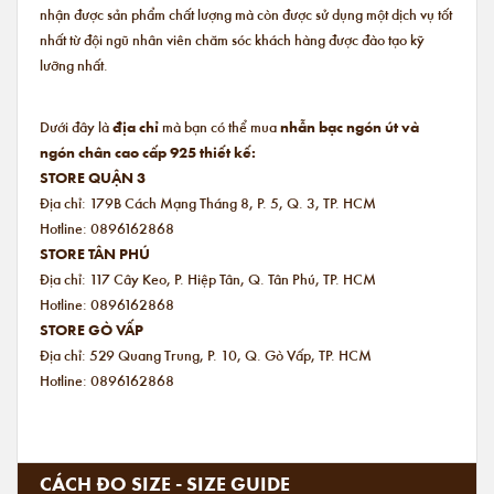
nhận được sản phẩm chất lượng mà còn được sử dụng một dịch vụ tốt
nhất từ đội ngũ nhân viên chăm sóc khách hàng được đào tạo kỹ
lưỡng nhất.
Dưới đây là
địa chỉ
mà bạn có thể mua
nhẫn bạc ngón út và
ngón chân cao cấp 925 thiết kế:
STORE QUẬN 3
Địa chỉ: 179B Cách Mạng Tháng 8, P. 5, Q. 3, TP. HCM
Hotline: 0896162868
STORE TÂN PHÚ
Địa chỉ: 117 Cây Keo, P. Hiệp Tân, Q. Tân Phú, TP. HCM
Hotline: 0896162868
STORE GÒ VẤP
Địa chỉ: 529 Quang Trung, P. 10, Q. Gò Vấp, TP. HCM
Hotline: 0896162868
CÁCH ĐO SIZE - SIZE GUIDE