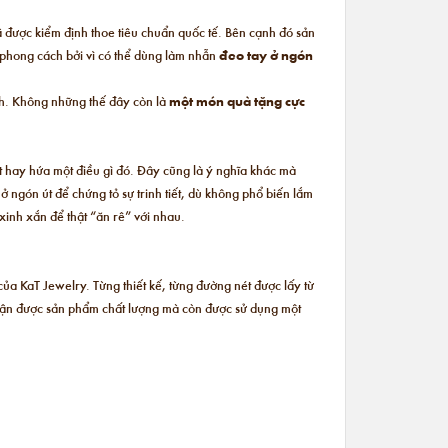
 được kiểm định thoe tiêu chuẩn quốc tế. Bên cạnh đó sản
 phong cách bởi vì có thể dùng làm nhẫn
đeo tay ở ngón
mình. Không những thế đây còn là
một món quà tặng cực
t hay hứa một điều gì đó. Đây cũng là ý nghĩa khác mà
 ngón út để chứng tỏ sự trinh tiết, dù không phổ biến lắm
xinh xắn để thật “ăn rê” với nhau.
ủa KaT Jewelry. Từng thiết kế, từng đường nét được lấy từ
ận được sản phẩm chất lượng mà còn được sử dụng một