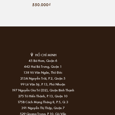
550.000₫
HỒ CHÍ MINH
45 Bà Hom, Quận 6
442 Hai Bà Trưng, Quận 1
138 Võ Văn Ngân, Thủ Đức
213A Nguyễn Trãi, P.2, Quận 5
99 Lê Văn Sỹ, P.13, Phú Nhuận
197 Nguyễn Gia Trí (D2), Quận Bình Thạnh
275 Tô Hiến Thành, P.13, Quận 10
175B Cách Mạng Tháng 8, P.5, Q.3
391 Nguyễn Thị Thập, Quận 7
529 Quang Trung, P.10, Gò Vấp