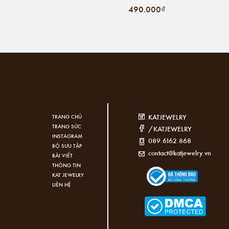
490.000₫
KATJEWELRY
TRANG CHỦ
TRANG SỨC
/KATJEWELRY
INSTAGRAM
089.6162.868
BỘ SƯU TẬP
contact@katjewelry.vn
BÀI VIẾT
THÔNG TIN
KAT JEWELRY
LIÊN HỆ