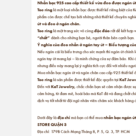
Nhẫn bạc 925 cao cấp thiết kế vừa đeo được ngón ú
Toe ring
là một loại nhẫn bạc được thiết kế riêng biệt của
phẩm còn được chế tạo bởi những nhà thiết kế chuyên ngh
út và đeo ở ngón chân.
Toe ring
là một trang sức vô cùng
độc đáo
rất dễ kết hợp v
“chất”
dành cho những bạn bè, người thân bên cạnh bạn.
Ý nghĩa của đeo nhẫn ở ngón tay út – Biểu tượng c
Nếu ngón cái là biểu trưng cho sức mạnh thì ngón út chính 
ngón tay út mang lại – là minh chứng của sự đảm bảo. Khi đ
nhưng điều này mang lại ý nghĩa tích cực đối với nhiều ngư
Mua nhẫn bạc ngón út và ngón chân cao cấp 925 thiết kế 
Toe ring
là sản phẩm được thiết kế độc quyền tại
KaT Jew
Đến với
KaT Jewelry,
chắc chắn
bạn sẽ cảm nhận được sự 
cảm hứng, từ đam mê, hoài bão mà KaT đã và đang chắt chi
dịch vụ tốt nhất từ đội ngũ nhân viên chăm sóc khách hàng 
Dưới đây là
địa chỉ
mà bạn có thể mua
nhẫn bạc ngón út
STORE QUẬN 3
Địa chỉ: 179B Cách Mạng Tháng 8, P. 5, Q. 3, TP. HCM