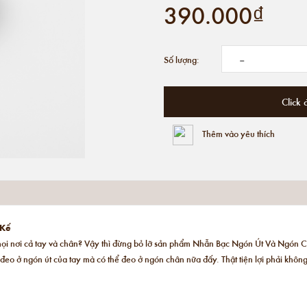
390.000₫
-
Số lượng:
Click 
Thêm vào yêu thích
 Kế
 ở mọi nơi cả tay và chân? Vậy thì đừng bỏ lỡ sản phẩm Nhẫn Bạc Ngón Út Và Ng
eo ở ngón út của tay mà có thể đeo ở ngón chân nữa đấy. Thật tiện lợi phải khôn