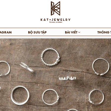
TAGRAM
BỘ SƯU TẬP
BÀI VIẾT
THÔNG 