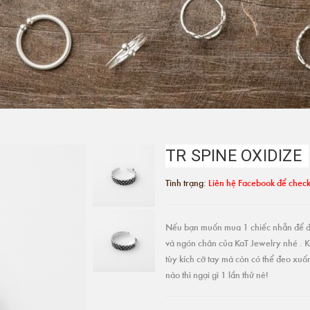
TR SPINE OXIDIZE
Tình trạng:
Liên hệ Facebook để check
Nếu bạn muốn mua 1 chiếc nhẫn để đe
và ngón chân của KaT Jewelry nhé . Kh
tùy kích cỡ tay mà còn có thể đeo xu
nào thì ngại gì 1 lần thử nè!