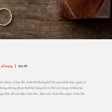
|
 số lượng
Mã SP:
o được cả tay lẫn chân thì không thể bỏ qua nhẫn bạc ngón út
ông những được thiết kế dạng hở có thể nới rộng và thâu lại
ống chân để mà diện nữa nha. Bạn nào chưa đeo ngón chân lần