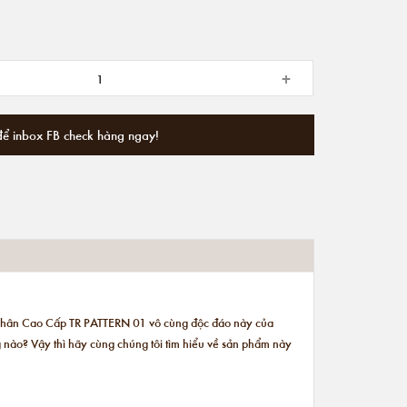
+
để inbox FB check hàng ngay!
ón Chân Cao Cấp TR PATTERN 01 vô cùng độc đáo này của
g nào? Vậy thì hãy cùng chúng tôi tìm hiểu về sản phẩm này