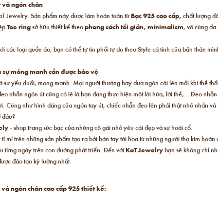
t và ngón chân
 KaT Jewelry. Sản phẩm này được làm hoàn toàn từ
Bạc 925 cao cấp,
chất lượng đã
iệp
Toe ring
sở hữu thiết kế theo
phong cách tối giản, minimalism
, vô cùng đa
ới các loại quần áo, bạn có thể tự tin phối tự do theo Style cá tính của bản thân 
ủa sự mỏng manh cần được bảo vệ
là sự yếu đuối, mong manh. Mọi người thường hay đưa ngón cái lên mỗi khi thề thố
eo nhẫn ngón út cũng có lẽ là bạn đang thực hiện một lời hứa, lời thề,… Đeo nhẫn ở
ời. Cũng như hình dáng của ngón tay út, chiếc nhẫn đeo lên phải thật nhỏ nhắn và 
ở đâu?
ely
- shop trang sức bạc của những cô gái nhỏ yêu cái đẹp và sự hoài cổ.
tỉ mỉ trên những sản phẩm tạo ra bởi bàn tay tài hoa từ những người thợ kim hoàn c
u từng ngày trên con đường phát triển. Đến với
KaT Jewelry
bạn sẽ không chỉ nh
được đào tạo kỹ lưỡng nhất.
 và ngón chân cao cấp 925 thiết kế: