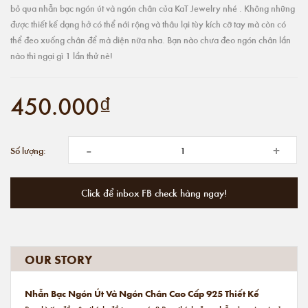
bỏ qua nhẫn bạc ngón út và ngón chân của KaT Jewelry nhé . Không những
được thiết kế dạng hở có thể nới rộng và thâu lại tùy kích cỡ tay mà còn có
thể đeo xuống chân để mà diện nữa nha. Bạn nào chưa đeo ngón chân lần
nào thì ngại gì 1 lần thử nè!
450.000₫
-
+
Số lượng:
Click để inbox FB check hàng ngay!
OUR STORY
Nhẫn Bạc Ngón Út Và Ngón Chân Cao Cấp 925 Thiết Kế