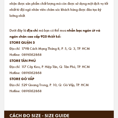
nhận được sản phẩm chất lượng mà còn được sử dụng một dịch vụ tốt
nhất từ đội ngũ nhân viên chăm sóc khách hàng được đào tạo kỹ
lưỡng nhất.
Dưới đây là
địa chỉ
mà bạn có thể mua
nhẫn bạc ngón út và
ngón chân cao cấp 925 thiết kế:
STORE QUẬN 3
Địa chỉ: 179B Cách Mạng Tháng 8, P. 5, Q. 3, TP. HCM
Hotline: 0896162868
STORE TÂN PHÚ
Địa chỉ: 117 Cây Keo, P. Hiệp Tân, Q. Tân Phú, TP. HCM
Hotline: 0896162868
STORE GÒ VẤP
Địa chỉ: 529 Quang Trung, P. 10, Q. Gò Vấp, TP. HCM
Hotline: 0896162868
CÁCH ĐO SIZE - SIZE GUIDE