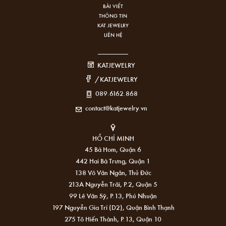
BÀI VIẾT
THÔNG TIN
KAT JEWELRY
LIÊN HỆ
KATJEWELRY
/KATJEWELRY
089.6162.868
contact@katjewelry.vn
HỒ CHÍ MINH
45 Bà Hom, Quận 6
442 Hai Bà Trưng, Quận 1
138 Võ Văn Ngân, Thủ Đức
213A Nguyễn Trãi, P.2, Quận 5
99 Lê Văn Sỹ, P.13, Phú Nhuận
197 Nguyễn Gia Trí (D2), Quận Bình Thạnh
275 Tô Hiến Thành, P.13, Quận 10