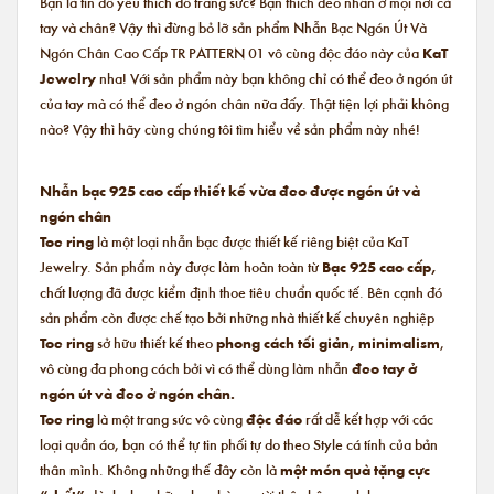
Bạn là tín đồ yêu thích đồ trang sức? Bạn thích đeo nhẫn ở mọi nơi cả
tay và chân? Vậy thì đừng bỏ lỡ sản phẩm Nhẫn Bạc Ngón Út Và
Ngón Chân Cao Cấp TR PATTERN 01 vô cùng độc đáo này của
KaT
Jewelry
nha! Với sản phẩm này bạn không chỉ có thể đeo ở ngón út
của tay mà có thể đeo ở ngón chân nữa đấy. Thật tiện lợi phải không
nào? Vậy thì hãy cùng chúng tôi tìm hiểu về sản phẩm này nhé!
Nhẫn bạc 925 cao cấp thiết kế vừa đeo được ngón út và
ngón chân
Toe ring
là một loại nhẫn bạc được thiết kế riêng biệt của KaT
Jewelry. Sản phẩm này được làm hoàn toàn từ
Bạc 925 cao cấp,
chất lượng đã được kiểm định thoe tiêu chuẩn quốc tế. Bên cạnh đó
sản phẩm còn được chế tạo bởi những nhà thiết kế chuyên nghiệp
Toe ring
sở hữu thiết kế theo
phong cách tối giản, minimalism
,
vô cùng đa phong cách bởi vì có thể dùng làm nhẫn
đeo tay ở
ngón út và đeo ở ngón chân.
Toe ring
là một trang sức vô cùng
độc đáo
rất dễ kết hợp với các
loại quần áo, bạn có thể tự tin phối tự do theo Style cá tính của bản
thân mình. Không những thế đây còn là
một món quà tặng cực