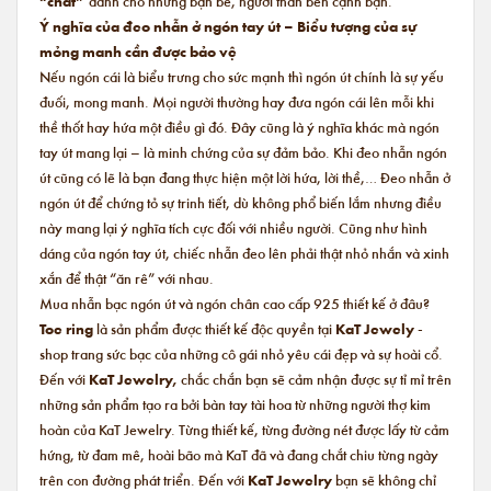
“chất”
dành cho những bạn bè, người thân bên cạnh bạn.
Ý nghĩa của đeo nhẫn ở ngón tay út – Biểu tượng của sự
mỏng manh cần được bảo vệ
Nếu ngón cái là biểu trưng cho sức mạnh thì ngón út chính là sự yếu
đuối, mong manh. Mọi người thường hay đưa ngón cái lên mỗi khi
thề thốt hay hứa một điều gì đó. Đây cũng là ý nghĩa khác mà ngón
tay út mang lại – là minh chứng của sự đảm bảo. Khi đeo nhẫn ngón
út cũng có lẽ là bạn đang thực hiện một lời hứa, lời thề,… Đeo nhẫn ở
ngón út để chứng tỏ sự trinh tiết, dù không phổ biến lắm nhưng điều
này mang lại ý nghĩa tích cực đối với nhiều người. Cũng như hình
dáng của ngón tay út, chiếc nhẫn đeo lên phải thật nhỏ nhắn và xinh
xắn để thật “ăn rê” với nhau.
Mua nhẫn bạc ngón út và ngón chân cao cấp 925 thiết kế ở đâu?
Toe ring
là sản phẩm được thiết kế độc quyền tại
KaT Jewely
-
shop trang sức bạc của những cô gái nhỏ yêu cái đẹp và sự hoài cổ.
Đến với
KaT Jewelry,
chắc chắn
bạn sẽ cảm nhận được sự tỉ mỉ trên
những sản phẩm tạo ra bởi bàn tay tài hoa từ những người thợ kim
hoàn của KaT Jewelry. Từng thiết kế, từng đường nét được lấy từ cảm
hứng, từ đam mê, hoài bão mà KaT đã và đang chắt chiu từng ngày
trên con đường phát triển. Đến với
KaT Jewelry
bạn sẽ không chỉ