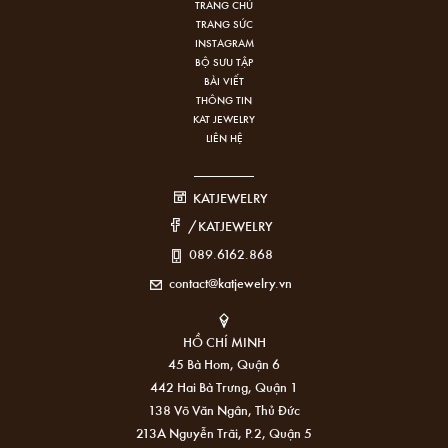
TRANG CHỦ
TRANG SỨC
INSTAGRAM
BỘ SƯU TẬP
BÀI VIẾT
THÔNG TIN
KAT JEWELRY
LIÊN HỆ
KATJEWELRY
/KATJEWELRY
089.6162.868
contact@katjewelry.vn
HỒ CHÍ MINH
45 Bà Hom, Quận 6
442 Hai Bà Trưng, Quận 1
138 Võ Văn Ngân, Thủ Đức
213A Nguyễn Trãi, P.2, Quận 5