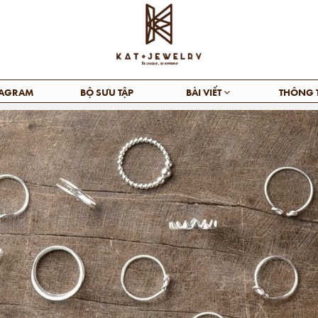
TAGRAM
BỘ SƯU TẬP
BÀI VIẾT
THÔNG 