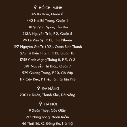
HỒ CHÍ MINH
45 Bà Hom, Quận 6
442 Hai Bà Trưng, Quận 1
138 Võ Văn Ngân, Thủ Đức
213A Nguyễn Trãi, P.2, Quận 5
99 Lê Văn Sỹ, P.13, Phú Nhuận
197 Nguyễn Gia Trí (D2), Quận Bình Thạnh
275 Tô Hiến Thành, P.13, Quận 10
175B Cách Mạng Tháng 8, P.5, Q.3
391 Nguyễn Thị Thập, Quận 7
529 Quang Trung, P.10, Gò Vấp
117 Cây Keo, P Hiệp Tân, Q Tân Phú
ĐÀ NẴNG
230 Lê Duẩn, Thanh Khê, Đà Nẵng
HÀ NỘI
9 Xuân Thủy, Cầu Giấy
215 Hàng Bông, Hoàn Kiếm
46 Thái Hà, Q. Đống Đa, Hà Nội