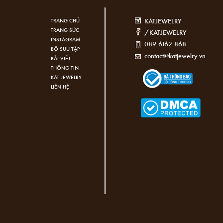
KATJEWELRY
TRANG CHỦ
TRANG SỨC
/KATJEWELRY
INSTAGRAM
089.6162.868
BỘ SƯU TẬP
contact@katjewelry.vn
BÀI VIẾT
THÔNG TIN
KAT JEWELRY
LIÊN HỆ