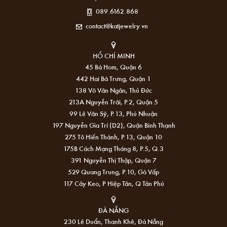
089.6162.868
contact@katjewelry.vn
HỒ CHÍ MINH
45 Bà Hom, Quận 6
442 Hai Bà Trưng, Quận 1
138 Võ Văn Ngân, Thủ Đức
213A Nguyễn Trãi, P.2, Quận 5
99 Lê Văn Sỹ, P.13, Phú Nhuận
197 Nguyễn Gia Trí (D2), Quận Bình Thạnh
275 Tô Hiến Thành, P.13, Quận 10
175B Cách Mạng Tháng 8, P.5, Q.3
391 Nguyễn Thị Thập, Quận 7
529 Quang Trung, P.10, Gò Vấp
117 Cây Keo, P Hiệp Tân, Q Tân Phú
ĐÀ NẴNG
230 Lê Duẩn, Thanh Khê, Đà Nẵng