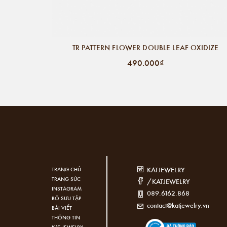
TR PATTERN FLOWER DOUBLE LEAF OXIDIZE
490.000₫
KATJEWELRY
TRANG CHỦ
TRANG SỨC
/KATJEWELRY
INSTAGRAM
089.6162.868
BỘ SƯU TẬP
contact@katjewelry.vn
BÀI VIẾT
THÔNG TIN