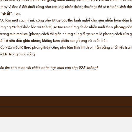
(thay vì đeo ở đốt dưới cùng như các loại nhẫn thông thường)
thì sẽ trở nên sinh đ
,
“chất”
hơn.
ược làm một cách tỉ mỉ, công phu từ tay các thợ lành nghề cho nên nhẫn luôn đảm 
ng người thợ khéo léo và tinh tế, sẽ tạo ra những chiếc nhẫn midi theo
phong các
i trang minimalism (phong cách tối giản nhưng cũng được xem là phong cách của giớ
n sẽ trở nên đơn giản nhưng không kém phần sang trọng và cuốn hút
ấp 925 nữa là theo phong thủy cũng như tâm linh thì đeo nhẫn bằng chất liệu tra
ất trí trong cuộc sống
chân tìm cho mình vài chiếc nhẫn bạc midi cao cấp 925 không?