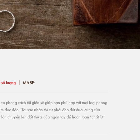
|
 số lượng
Mã SP:
heo phong cách tối giản sẽ giúp bạn phù hợp với mọi loại phong
êm độc đáo . Tại sao nhẫn thì cứ phải đeo đốt dưới cùng của
 lần chuyển lên đốt thứ 2 của ngón tay để hoàn toàn "chất lừ"