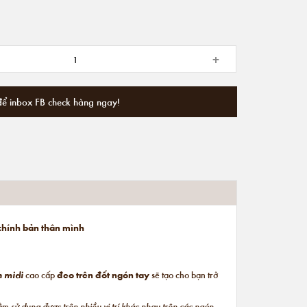
+
để inbox FB check hàng ngay!
 chính bản thân mình
n midi
cao cấp
đeo trên đốt ngón tay
sẽ tạo cho bạn trở
hằm
sử dụng được trên nhiều vị trí khác nhau trên các ngón