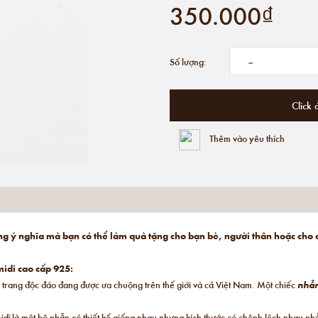
350.000₫
-
Số lượng:
Click 
Thêm vào yêu thích
ng ý nghĩa mà bạn có thể làm quà tặng cho bạn bè, người thân hoặc cho
idi cao cấp 925:
 trang độc đáo đang được ưa chuộng trên thế giới và cả Việt Nam. Một chiếc
nhẫ
idi
là một bộ nhẫn có thiết kế giống nhau nhưng kích thước có chênh lệch nhau n