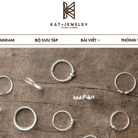
TAGRAM
BỘ SƯU TẬP
BÀI VIẾT
THÔNG 