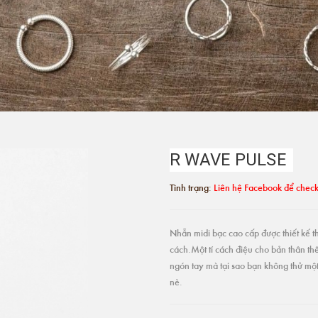
R WAVE PULSE
Tình trạng:
Liên hệ Facebook để check
Nhẫn midi bạc cao cấp được thiết kế t
cách.Một tí cách điệu cho bản thân th
ngón tay mà tại sao bạn không thử một
nè.