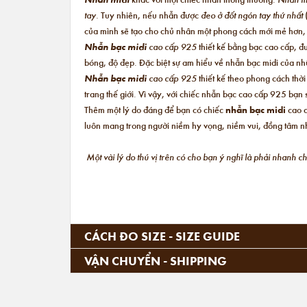
tay.
Tuy nhiên, nếu nhẫn được
đeo ở đốt ngón tay thứ nhất
của mình sẽ tạo cho chủ nhân một phong cách mới mẻ hơn
Nhẫn bạc midi
cao cấp 925
thiết kế bằng bạc cao cấp, đ
bóng, độ đẹp. Đặc biệt sự am hiểu về nhẫn bạc midi của nhữ
Nhẫn bạc midi
cao cấp 925
thiết kế theo phong cách thờ
trang thế giới. Vì vậy, với chiếc nhẫn bạc cao cấp 925 bạ
Thêm một lý do đáng để bạn có chiếc
nhẫn bạc midi
cao c
luôn mang trong người niềm hy vọng, niềm vui, đồng tâm nh
Một vài lý do thú vị trên có cho bạn ý nghĩ là phải nhanh 
CÁCH ĐO SIZE - SIZE GUIDE
VẬN CHUYỂN - SHIPPING