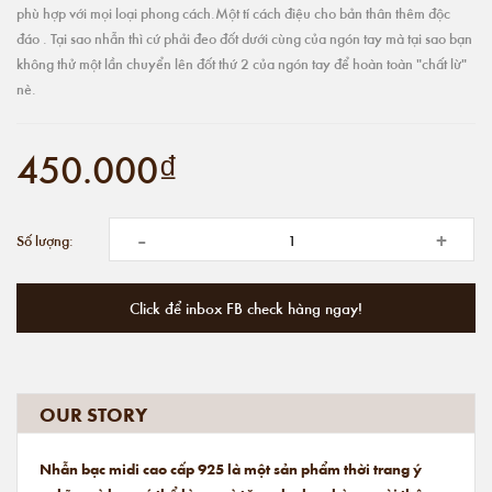
phù hợp với mọi loại phong cách.Một tí cách điệu cho bản thân thêm độc
đáo . Tại sao nhẫn thì cứ phải đeo đốt dưới cùng của ngón tay mà tại sao bạn
không thử một lần chuyển lên đốt thứ 2 của ngón tay để hoàn toàn "chất lừ"
nè.
450.000₫
-
+
Số lượng:
Click để inbox FB check hàng ngay!
OUR STORY
Nhẫn bạc midi cao cấp 925 là một sản phẩm thời trang ý