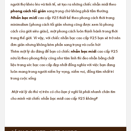
người thợ khéo léo và tinh tế, sẽ tạo ra những chiếc nhẫn midi theo
phong cách tối giản
sang trọng chứ không phải tầm thường.
Nhẫn bạc midi
cao cấp 925
thiết kế theo phong cách thời trang
minimalism (phong cách tối giản nhưng cũng được xem là phong
cách của giới siêu giàu), một phong cách luôn thịnh hành trong thời
trang thế giới. Vì vậy, với chiếc nhẫn bạc cao cấp 925 bạn sẽ trở nên
đơn giản nhưng không kém phần sang trọng và cuốn hút
Thêm một lý do đáng để bạn có chiếc
nhẫn bạc midi
cao cấp 925
nữa là theo phong thủy cũng như tâm linh thì đeo nhẫn bằng chất
liệu trang sức bạc cao cấp đẹp nhất đồng nghĩa với việc bạn đang
luôn mang trong người niềm hy vọng, niềm vui, đồng tâm nhất trí
trong cuộc sống
Một vài lý do thú vị trên có cho bạn ý nghĩ là phải nhanh chân tìm
cho mình vài chiếc nhẫn bạc midi cao cấp 925 không?