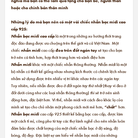
nghĩa mà bạn có thể làm quà tặng cho bạn bè, người thân
hoặc cho chính bản thân mình
Những lý do mà bạn nên có một vài chiếc nhẫn bạc midi cao
cấp 925:
Nhẫn bạc midi cao cấp
là một trong những xu hướng thời trang
độc đáo đang được ưa chuộng trên thế giới và cả Việt Nam. Một
chiếc
nhẫn midi
cao cấp
đeo trên đốt ngón tay
sẽ tạo cho bạn
trở nên cá tính hơn, hợp thời trang hơn và sành điệu hơn
Nhẫn midi
khác với một chiếc nhẫn thông thường.
Nhẫn midi
là một
bộ nhẫn có thiết kế giống nhau nhưng kích thước có chênh lệch nhau
nhằm
sử dụng được trên nhiều vị trí khác nhau trên các ngón tay.
Tuy nhiên, nếu nhẫn được
đeo ở đốt ngón tay thứ nhất
(thay vì đeo ở
đốt dưới cùng như các loại nhẫn thông thường)
thì sẽ trở nên sinh
động hơn, đặc biệt hơn.
Vì thế, nhẫn midi với cách đeo khác lạ của
mình sẽ tạo cho chủ nhân một phong cách mới mẻ hơn,
“chất”
hơn.
Nhẫn bạc midi
cao cấp 925
thiết kế bằng bạc cao cấp, được làm
một cách tỉ mỉ, công phu từ tay các thợ lành nghề cho nên nhẫn luôn
đảm bảo được chất lượng của một chiếc nhẫn bạc ở độ sáng, độ
bóng, độ đẹp. Đặc biệt sự am hiểu về nhẫn bạc midi của những