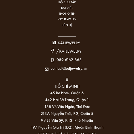
BỘ SƯU TẬP
BÀI VIẾT
THÔNG TIN
KAT JEWELRY
LIÊN HỆ
KATJEWELRY
/KATJEWELRY
089.6162.868
contact@katjewelry.vn
HỒ CHÍ MINH
45 Bà Hom, Quận 6
442 Hai Bà Trưng, Quận 1
138 Võ Văn Ngân, Thủ Đức
213A Nguyễn Trãi, P.2, Quận 5
99 Lê Văn Sỹ, P.13, Phú Nhuận
197 Nguyễn Gia Trí (D2), Quận Bình Thạnh
275 Tô Hiến Thành, P.13, Quận 10