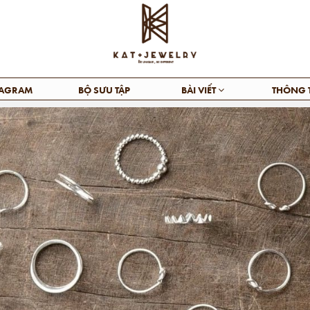
TAGRAM
BỘ SƯU TẬP
BÀI VIẾT
THÔNG 