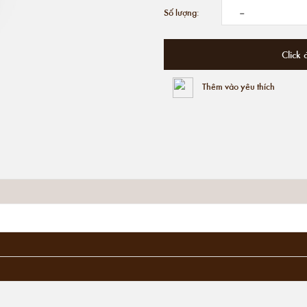
-
Số lượng:
Click 
Thêm vào yêu thích