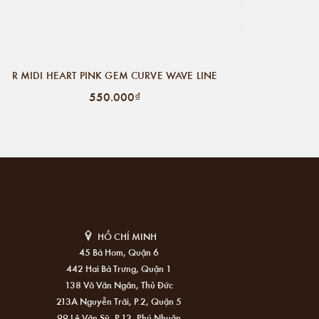
R MIDI HEART PINK GEM CURVE WAVE LINE
550.000₫
HỒ CHÍ MINH
45 Bà Hom, Quận 6
442 Hai Bà Trưng, Quận 1
138 Võ Văn Ngân, Thủ Đức
213A Nguyễn Trãi, P.2, Quận 5
99 Lê Văn Sỹ, P.13, Phú Nhuận