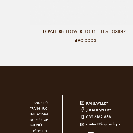
TR PATTERN FLOWER DOUBLE LEAF OXIDIZE
490.000₫
KATJEWELRY
TRANG CHỦ
TRANG SỨC
/KATJEWELRY
INSTAGRAM
089.6162.868
BỘ SƯU TẬP
contact@katjewelry.vn
BÀI VIẾT
THÔNG TIN