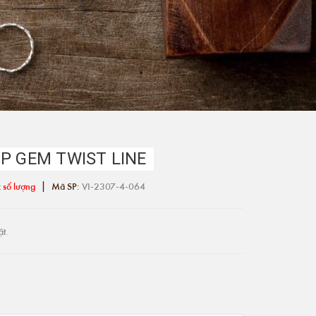
P GEM TWIST LINE
|
 số lượng
Mã SP:
VI-2307-4-064
ật.