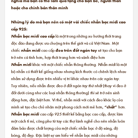
nghĩa mà bạn có thể làm quà tặng cho bạn bè, người thân
hoặc cho chính bản thân mình
Những lý do mà bạn nên có một vài chiếc nhẫn bạc midi cao
cấp 925:
Nhẫn bạc midi cao cấp
là một trong những xu hướng thời trang
độc đáo đang được ưa chuộng trên thế giới và cả Việt Nam. Một
chiếc
nhẫn midi
cao cấp
đeo trên đốt ngón tay
sẽ tạo cho bạn
trở nên cá tính hơn, hợp thời trang hơn và sành điệu hơn
Nhẫn midi
khác với một chiếc nhẫn thông thường.
Nhẫn midi
là một
bộ nhẫn có thiết kế giống nhau nhưng kích thước có chênh lệch nhau
nhằm
sử dụng được trên nhiều vị trí khác nhau trên các ngón tay.
Tuy nhiên, nếu nhẫn được
đeo ở đốt ngón tay thứ nhất
(thay vì đeo ở
đốt dưới cùng như các loại nhẫn thông thường)
thì sẽ trở nên sinh
động hơn, đặc biệt hơn.
Vì thế, nhẫn midi với cách đeo khác lạ của
mình sẽ tạo cho chủ nhân một phong cách mới mẻ hơn,
“chất”
hơn.
Nhẫn bạc midi
cao cấp 925
thiết kế bằng bạc cao cấp, được làm
một cách tỉ mỉ, công phu từ tay các thợ lành nghề cho nên nhẫn luôn
đảm bảo được chất lượng của một chiếc nhẫn bạc ở độ sáng, độ
bóng, độ đẹp. Đặc biệt sự am hiểu về nhẫn bạc midi của những