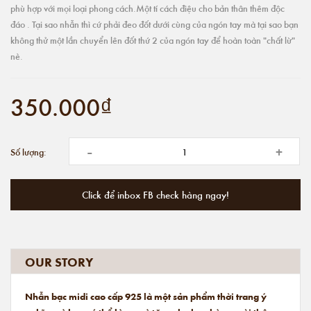
phù hợp với mọi loại phong cách.Một tí cách điệu cho bản thân thêm độc
đáo . Tại sao nhẫn thì cứ phải đeo đốt dưới cùng của ngón tay mà tại sao bạn
không thử một lần chuyển lên đốt thứ 2 của ngón tay để hoàn toàn "chất lừ"
nè.
350.000₫
-
+
Số lượng:
Click để inbox FB check hàng ngay!
OUR STORY
Nhẫn bạc midi cao cấp 925 là một sản phẩm thời trang ý