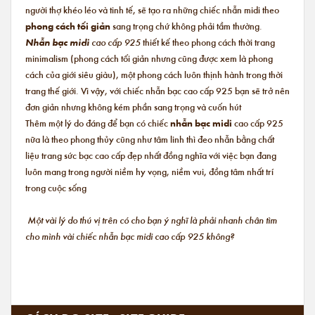
người thợ khéo léo và tinh tế, sẽ tạo ra những chiếc nhẫn midi theo
phong cách tối giản
sang trọng chứ không phải tầm thường.
Nhẫn bạc midi
cao cấp 925
thiết kế theo phong cách thời trang
minimalism (phong cách tối giản nhưng cũng được xem là phong
cách của giới siêu giàu), một phong cách luôn thịnh hành trong thời
trang thế giới. Vì vậy, với chiếc nhẫn bạc cao cấp 925 bạn sẽ trở nên
đơn giản nhưng không kém phần sang trọng và cuốn hút
Thêm một lý do đáng để bạn có chiếc
nhẫn bạc midi
cao cấp 925
nữa là theo phong thủy cũng như tâm linh thì đeo nhẫn bằng chất
liệu trang sức bạc cao cấp đẹp nhất đồng nghĩa với việc bạn đang
luôn mang trong người niềm hy vọng, niềm vui, đồng tâm nhất trí
trong cuộc sống
Một vài lý do thú vị trên có cho bạn ý nghĩ là phải nhanh chân tìm
cho mình vài chiếc nhẫn bạc midi cao cấp 925 không?