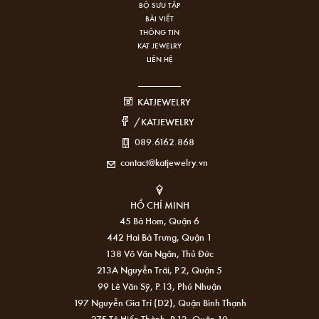
BỘ SƯU TẬP
BÀI VIẾT
THÔNG TIN
KAT JEWELRY
LIÊN HỆ
KATJEWELRY
/KATJEWELRY
089.6162.868
contact@katjewelry.vn
HỒ CHÍ MINH
45 Bà Hom, Quận 6
442 Hai Bà Trưng, Quận 1
138 Võ Văn Ngân, Thủ Đức
213A Nguyễn Trãi, P.2, Quận 5
99 Lê Văn Sỹ, P.13, Phú Nhuận
197 Nguyễn Gia Trí (D2), Quận Bình Thạnh
275 Tô Hiến Thành, P.13, Quận 10