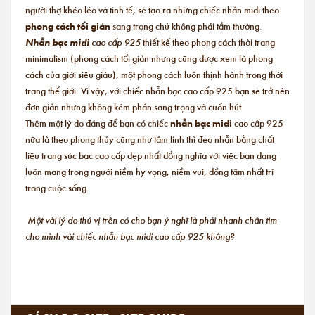
người thợ khéo léo và tinh tế, sẽ tạo ra những chiếc nhẫn midi theo
phong cách tối giản
sang trọng chứ không phải tầm thường.
Nhẫn bạc midi
cao cấp 925
thiết kế theo phong cách thời trang
minimalism (phong cách tối giản nhưng cũng được xem là phong
cách của giới siêu giàu), một phong cách luôn thịnh hành trong thời
trang thế giới. Vì vậy, với chiếc nhẫn bạc cao cấp 925 bạn sẽ trở nên
đơn giản nhưng không kém phần sang trọng và cuốn hút
Thêm một lý do đáng để bạn có chiếc
nhẫn bạc midi
cao cấp 925
nữa là theo phong thủy cũng như tâm linh thì đeo nhẫn bằng chất
liệu trang sức bạc cao cấp đẹp nhất đồng nghĩa với việc bạn đang
luôn mang trong người niềm hy vọng, niềm vui, đồng tâm nhất trí
trong cuộc sống
Một vài lý do thú vị trên có cho bạn ý nghĩ là phải nhanh chân tìm
cho mình vài chiếc nhẫn bạc midi cao cấp 925 không?