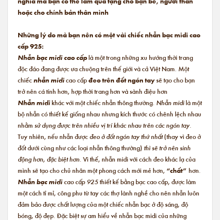
nghĩa mà bạn có thể làm quà tặng cho bạn bè, người thân
hoặc cho chính bản thân mình
Những lý do mà bạn nên có một vài chiếc nhẫn bạc midi cao
cấp 925:
Nhẫn bạc midi cao cấp
là một trong những xu hướng thời trang
độc đáo đang được ưa chuộng trên thế giới và cả Việt Nam. Một
chiếc
nhẫn midi
cao cấp
đeo trên đốt ngón tay
sẽ tạo cho bạn
trở nên cá tính hơn, hợp thời trang hơn và sành điệu hơn
Nhẫn midi
khác với một chiếc nhẫn thông thường.
Nhẫn midi
là một
bộ nhẫn có thiết kế giống nhau nhưng kích thước có chênh lệch nhau
nhằm
sử dụng được trên nhiều vị trí khác nhau trên các ngón tay.
Tuy nhiên, nếu nhẫn được
đeo ở đốt ngón tay thứ nhất
(thay vì đeo ở
đốt dưới cùng như các loại nhẫn thông thường)
thì sẽ trở nên sinh
động hơn, đặc biệt hơn.
Vì thế, nhẫn midi với cách đeo khác lạ của
mình sẽ tạo cho chủ nhân một phong cách mới mẻ hơn,
“chất”
hơn.
Nhẫn bạc midi
cao cấp 925
thiết kế bằng bạc cao cấp, được làm
một cách tỉ mỉ, công phu từ tay các thợ lành nghề cho nên nhẫn luôn
đảm bảo được chất lượng của một chiếc nhẫn bạc ở độ sáng, độ
bóng, độ đẹp. Đặc biệt sự am hiểu về nhẫn bạc midi của những