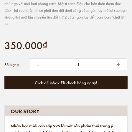
phù hợp với mọi loại phong cách.Một tí cách điệu cho bản thân thêm độc
đáo . Tại sao nhẫn thì cứ phải đeo đốt dưới cùng của ngón tay mà tại sao bạn
không thử một lần chuyển lên đốt thứ 2 của ngón tay để hoàn toàn "chất lừ"
nè.
350.000₫
-
+
Số lượng:
Click để inbox FB check hàng ngay!
OUR STORY
Nhẫn bạc midi cao cấp 925 là một sản phẩm thời trang ý