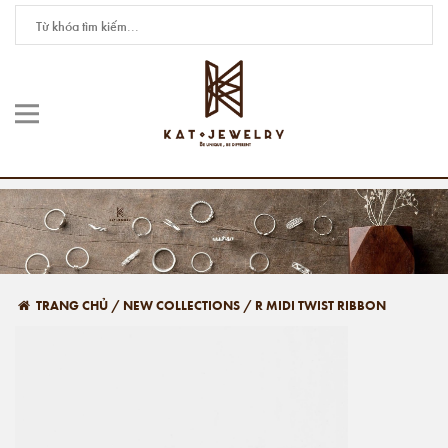
TRANG CHỦ
/
NEW COLLECTIONS
/
R MIDI TWIST RIBBON