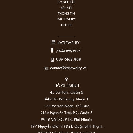
BỘ SƯU TẬP
BÀI VIẾT
THÔNG TIN
KAT JEWELRY
LIÊN HỆ
KATJEWELRY
/KATJEWELRY
089.6162.868
contact@katjewelry.vn
HỒ CHÍ MINH
45 Bà Hom, Quận 6
442 Hai Bà Trưng, Quận 1
138 Võ Văn Ngân, Thủ Đức
213A Nguyễn Trãi, P.2, Quận 5
99 Lê Văn Sỹ, P.13, Phú Nhuận
197 Nguyễn Gia Trí (D2), Quận Bình Thạnh
275 Tô Hiến Thành, P.13, Quận 10