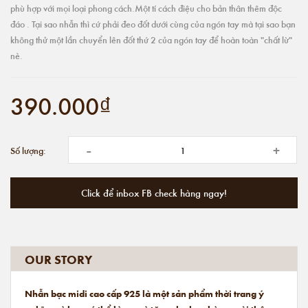
phù hợp với mọi loại phong cách.Một tí cách điệu cho bản thân thêm độc
đáo . Tại sao nhẫn thì cứ phải đeo đốt dưới cùng của ngón tay mà tại sao bạn
không thử một lần chuyển lên đốt thứ 2 của ngón tay để hoàn toàn "chất lừ"
nè.
390.000₫
-
+
Số lượng:
Click để inbox FB check hàng ngay!
OUR STORY
Nhẫn bạc midi cao cấp 925 là một sản phẩm thời trang ý