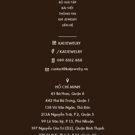
BỘ SƯU TẬP
BÀI VIẾT
THÔNG TIN
KAT JEWELRY
LIÊN HỆ
KATJEWELRY
/KATJEWELRY
089.6162.868
contact@katjewelry.vn
HỒ CHÍ MINH
45 Bà Hom, Quận 6
442 Hai Bà Trưng, Quận 1
138 Võ Văn Ngân, Thủ Đức
213A Nguyễn Trãi, P.2, Quận 5
99 Lê Văn Sỹ, P.13, Phú Nhuận
197 Nguyễn Gia Trí (D2), Quận Bình Thạnh
275 Tô Hiến Thành, P.13, Quận 10