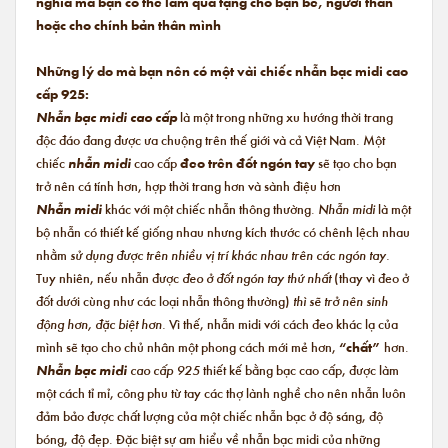
nghĩa mà bạn có thể làm quà tặng cho bạn bè, người thân
hoặc cho chính bản thân mình
Những lý do mà bạn nên có một vài chiếc nhẫn bạc midi cao
cấp 925:
Nhẫn bạc midi cao cấp
là một trong những xu hướng thời trang
độc đáo đang được ưa chuộng trên thế giới và cả Việt Nam. Một
chiếc
nhẫn midi
cao cấp
đeo trên đốt ngón tay
sẽ tạo cho bạn
trở nên cá tính hơn, hợp thời trang hơn và sành điệu hơn
Nhẫn midi
khác với một chiếc nhẫn thông thường.
Nhẫn midi
là một
bộ nhẫn có thiết kế giống nhau nhưng kích thước có chênh lệch nhau
nhằm
sử dụng được trên nhiều vị trí khác nhau trên các ngón tay.
Tuy nhiên, nếu nhẫn được
đeo ở đốt ngón tay thứ nhất
(thay vì đeo ở
đốt dưới cùng như các loại nhẫn thông thường)
thì sẽ trở nên sinh
động hơn, đặc biệt hơn.
Vì thế, nhẫn midi với cách đeo khác lạ của
mình sẽ tạo cho chủ nhân một phong cách mới mẻ hơn,
“chất”
hơn.
Nhẫn bạc midi
cao cấp 925
thiết kế bằng bạc cao cấp, được làm
một cách tỉ mỉ, công phu từ tay các thợ lành nghề cho nên nhẫn luôn
đảm bảo được chất lượng của một chiếc nhẫn bạc ở độ sáng, độ
bóng, độ đẹp. Đặc biệt sự am hiểu về nhẫn bạc midi của những