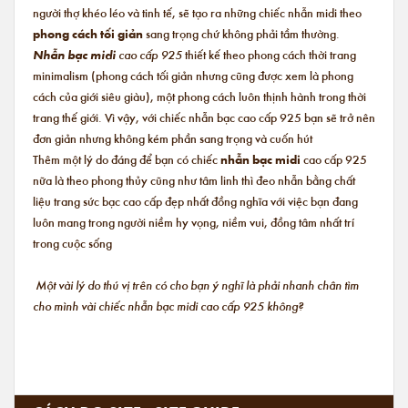
người thợ khéo léo và tinh tế, sẽ tạo ra những chiếc nhẫn midi theo
phong cách tối giản
sang trọng chứ không phải tầm thường.
Nhẫn bạc midi
cao cấp 925
thiết kế theo phong cách thời trang
minimalism (phong cách tối giản nhưng cũng được xem là phong
cách của giới siêu giàu), một phong cách luôn thịnh hành trong thời
trang thế giới. Vì vậy, với chiếc nhẫn bạc cao cấp 925 bạn sẽ trở nên
đơn giản nhưng không kém phần sang trọng và cuốn hút
Thêm một lý do đáng để bạn có chiếc
nhẫn bạc midi
cao cấp 925
nữa là theo phong thủy cũng như tâm linh thì đeo nhẫn bằng chất
liệu trang sức bạc cao cấp đẹp nhất đồng nghĩa với việc bạn đang
luôn mang trong người niềm hy vọng, niềm vui, đồng tâm nhất trí
trong cuộc sống
Một vài lý do thú vị trên có cho bạn ý nghĩ là phải nhanh chân tìm
cho mình vài chiếc nhẫn bạc midi cao cấp 925 không?