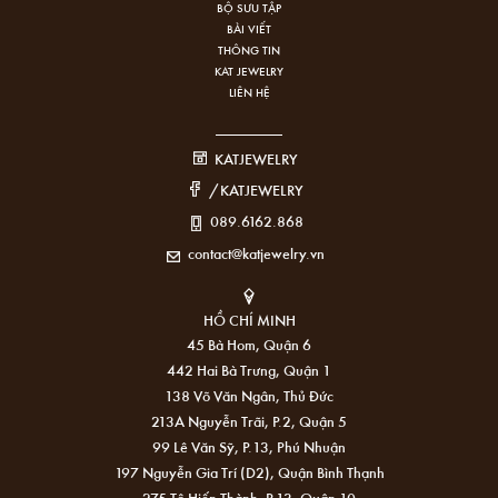
BỘ SƯU TẬP
BÀI VIẾT
THÔNG TIN
KAT JEWELRY
LIÊN HỆ
KATJEWELRY
/KATJEWELRY
089.6162.868
contact@katjewelry.vn
HỒ CHÍ MINH
45 Bà Hom, Quận 6
442 Hai Bà Trưng, Quận 1
138 Võ Văn Ngân, Thủ Đức
213A Nguyễn Trãi, P.2, Quận 5
99 Lê Văn Sỹ, P.13, Phú Nhuận
197 Nguyễn Gia Trí (D2), Quận Bình Thạnh
275 Tô Hiến Thành, P.13, Quận 10