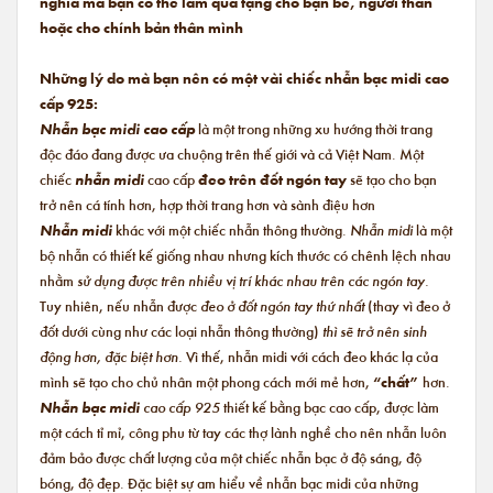
nghĩa mà bạn có thể làm quà tặng cho bạn bè, người thân
hoặc cho chính bản thân mình
Những lý do mà bạn nên có một vài chiếc nhẫn bạc midi cao
cấp 925:
Nhẫn bạc midi cao cấp
là một trong những xu hướng thời trang
độc đáo đang được ưa chuộng trên thế giới và cả Việt Nam. Một
chiếc
nhẫn midi
cao cấp
đeo trên đốt ngón tay
sẽ tạo cho bạn
trở nên cá tính hơn, hợp thời trang hơn và sành điệu hơn
Nhẫn midi
khác với một chiếc nhẫn thông thường.
Nhẫn midi
là một
bộ nhẫn có thiết kế giống nhau nhưng kích thước có chênh lệch nhau
nhằm
sử dụng được trên nhiều vị trí khác nhau trên các ngón tay.
Tuy nhiên, nếu nhẫn được
đeo ở đốt ngón tay thứ nhất
(thay vì đeo ở
đốt dưới cùng như các loại nhẫn thông thường)
thì sẽ trở nên sinh
động hơn, đặc biệt hơn.
Vì thế, nhẫn midi với cách đeo khác lạ của
mình sẽ tạo cho chủ nhân một phong cách mới mẻ hơn,
“chất”
hơn.
Nhẫn bạc midi
cao cấp 925
thiết kế bằng bạc cao cấp, được làm
một cách tỉ mỉ, công phu từ tay các thợ lành nghề cho nên nhẫn luôn
đảm bảo được chất lượng của một chiếc nhẫn bạc ở độ sáng, độ
bóng, độ đẹp. Đặc biệt sự am hiểu về nhẫn bạc midi của những