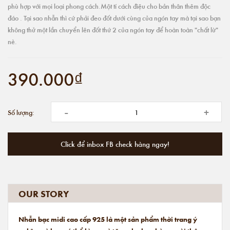
phù hợp với mọi loại phong cách.Một tí cách điệu cho bản thân thêm độc
đáo . Tại sao nhẫn thì cứ phải đeo đốt dưới cùng của ngón tay mà tại sao bạn
không thử một lần chuyển lên đốt thứ 2 của ngón tay để hoàn toàn "chất lừ"
nè.
390.000₫
-
+
Số lượng:
Click để inbox FB check hàng ngay!
OUR STORY
Nhẫn bạc midi cao cấp 925 là một sản phẩm thời trang ý