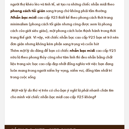
người thợ khéo léo và tinh tế, sẽ tạo ra những chiếc nhẫn midi theo
phong cách tối giản
sang trọng chứ không phải tầm thường.
Nhẫn bạc midi
cao cấp 925
thiết kế theo phong cách thời trang
minimalism (phong cách tối giản nhưng cũng được xem là phong
cách của giới siêu giàu), một phong cách luôn thịnh hành trong thời
trang thế giới. Vì vậy, với chiếc nhẫn bạc cao cấp 925 bạn sẽ trở nên
đơn giản nhưng không kém phần sang trọng và cuốn hút
Thêm một lý do đáng để bạn có chiếc
nhẫn bạc midi
cao cấp 925
nữa là theo phong thủy cũng như tâm linh thì đeo nhẫn bằng chất
liệu trang sức bạc cao cấp đẹp nhất đồng nghĩa với việc bạn đang
luôn mang trong người niềm hy vọng, niềm vui, đồng tâm nhất trí
trong cuộc sống
Một vài lý do thú vị trên có cho bạn ý nghĩ là phải nhanh chân tìm
cho mình vài chiếc nhẫn bạc midi cao cấp 925 không?