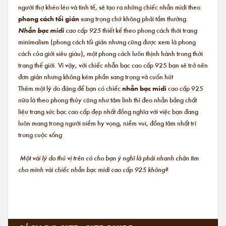
người thợ khéo léo và tinh tế, sẽ tạo ra những chiếc nhẫn midi theo
phong cách tối giản
sang trọng chứ không phải tầm thường.
Nhẫn bạc midi
cao cấp 925
thiết kế theo phong cách thời trang
minimalism (phong cách tối giản nhưng cũng được xem là phong
cách của giới siêu giàu), một phong cách luôn thịnh hành trong thời
trang thế giới. Vì vậy, với chiếc nhẫn bạc cao cấp 925 bạn sẽ trở nên
đơn giản nhưng không kém phần sang trọng và cuốn hút
Thêm một lý do đáng để bạn có chiếc
nhẫn bạc midi
cao cấp 925
nữa là theo phong thủy cũng như tâm linh thì đeo nhẫn bằng chất
liệu trang sức bạc cao cấp đẹp nhất đồng nghĩa với việc bạn đang
luôn mang trong người niềm hy vọng, niềm vui, đồng tâm nhất trí
trong cuộc sống
Một vài lý do thú vị trên có cho bạn ý nghĩ là phải nhanh chân tìm
cho mình vài chiếc nhẫn bạc midi cao cấp 925 không?