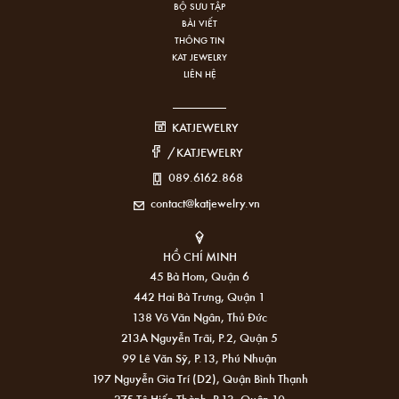
BỘ SƯU TẬP
BÀI VIẾT
THÔNG TIN
KAT JEWELRY
LIÊN HỆ
KATJEWELRY
/KATJEWELRY
089.6162.868
contact@katjewelry.vn
HỒ CHÍ MINH
45 Bà Hom, Quận 6
442 Hai Bà Trưng, Quận 1
138 Võ Văn Ngân, Thủ Đức
213A Nguyễn Trãi, P.2, Quận 5
99 Lê Văn Sỹ, P.13, Phú Nhuận
197 Nguyễn Gia Trí (D2), Quận Bình Thạnh
275 Tô Hiến Thành, P.13, Quận 10