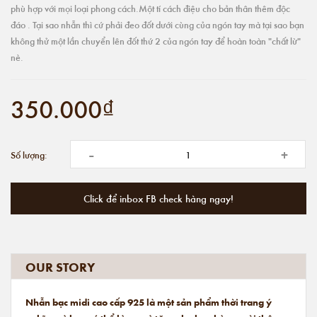
phù hợp với mọi loại phong cách.Một tí cách điệu cho bản thân thêm độc
đáo . Tại sao nhẫn thì cứ phải đeo đốt dưới cùng của ngón tay mà tại sao bạn
không thử một lần chuyển lên đốt thứ 2 của ngón tay để hoàn toàn "chất lừ"
nè.
350.000₫
-
+
Số lượng:
Click để inbox FB check hàng ngay!
OUR STORY
Nhẫn bạc midi cao cấp 925 là một sản phẩm thời trang ý