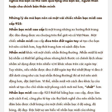
nghĩa mà bạn có thể làm quà tặng cho bạn bè, người thân
hoặc cho chính bản thân mình
Những lý do mà bạn nên có một vài chiếc nhẫn bạc midi cao
cấp 925:
Nhẫn bạc midi cao cấp
là một trong những xu hướng thời trang
độc đáo đang được ưa chuộng trên thế giới và cả Việt Nam. Một
chiếc
nhẫn midi
cao cấp
đeo trên đốt ngón tay
sẽ tạo cho bạn
trở nên cá tính hơn, hợp thời trang hơn và sành điệu hơn
Nhẫn midi
khác với một chiếc nhẫn thông thường.
Nhẫn midi
là một
bộ nhẫn có thiết kế giống nhau nhưng kích thước có chênh lệch nhau
nhằm
sử dụng được trên nhiều vị trí khác nhau trên các ngón tay.
Tuy nhiên, nếu nhẫn được
đeo ở đốt ngón tay thứ nhất
(thay vì đeo ở
đốt dưới cùng như các loại nhẫn thông thường)
thì sẽ trở nên sinh
động hơn, đặc biệt hơn.
Vì thế, nhẫn midi với cách đeo khác lạ của
mình sẽ tạo cho chủ nhân một phong cách mới mẻ hơn,
“chất”
hơn.
Nhẫn bạc midi
cao cấp 925
thiết kế bằng bạc cao cấp, được làm
một cách tỉ mỉ, công phu từ tay các thợ lành nghề cho nên nhẫn luôn
đảm bảo được chất lượng của một chiếc nhẫn bạc ở độ sáng, độ
bóng, độ đẹp. Đặc biệt sự am hiểu về nhẫn bạc midi của những