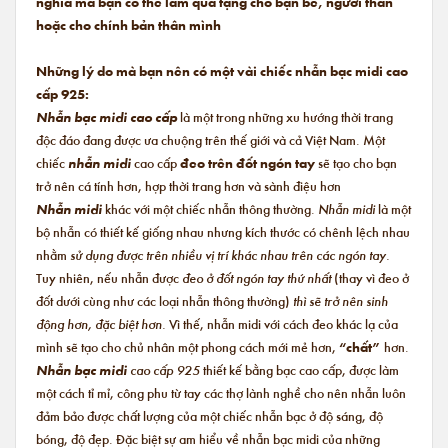
nghĩa mà bạn có thể làm quà tặng cho bạn bè, người thân
hoặc cho chính bản thân mình
Những lý do mà bạn nên có một vài chiếc nhẫn bạc midi cao
cấp 925:
Nhẫn bạc midi cao cấp
là một trong những xu hướng thời trang
độc đáo đang được ưa chuộng trên thế giới và cả Việt Nam. Một
chiếc
nhẫn midi
cao cấp
đeo trên đốt ngón tay
sẽ tạo cho bạn
trở nên cá tính hơn, hợp thời trang hơn và sành điệu hơn
Nhẫn midi
khác với một chiếc nhẫn thông thường.
Nhẫn midi
là một
bộ nhẫn có thiết kế giống nhau nhưng kích thước có chênh lệch nhau
nhằm
sử dụng được trên nhiều vị trí khác nhau trên các ngón tay.
Tuy nhiên, nếu nhẫn được
đeo ở đốt ngón tay thứ nhất
(thay vì đeo ở
đốt dưới cùng như các loại nhẫn thông thường)
thì sẽ trở nên sinh
động hơn, đặc biệt hơn.
Vì thế, nhẫn midi với cách đeo khác lạ của
mình sẽ tạo cho chủ nhân một phong cách mới mẻ hơn,
“chất”
hơn.
Nhẫn bạc midi
cao cấp 925
thiết kế bằng bạc cao cấp, được làm
một cách tỉ mỉ, công phu từ tay các thợ lành nghề cho nên nhẫn luôn
đảm bảo được chất lượng của một chiếc nhẫn bạc ở độ sáng, độ
bóng, độ đẹp. Đặc biệt sự am hiểu về nhẫn bạc midi của những