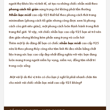
người thợ khéo léo và tinh tế, sẽ tạo ra những chiếc nhẫn midi theo
phong cách tối giản
sang trọng chứ không phải tầm thường.
Nhẫn bạc midi
cao cấp 925
thiết kế theo phong cách thời trang
minimalism (phong cách tối giản nhưng cũng được xem là phong
cách của giới siêu giàu), một phong cách luôn thịnh hành trong thời
trang thế giới. Vì vậy, với chiếc nhẫn bạc cao cấp 925 bạn sẽ trở nên
đơn giản nhưng không kém phần sang trọng và cuốn hút
Thêm một lý do đáng để bạn có chiếc
nhẫn bạc midi
cao cấp 925
nữa là theo phong thủy cũng như tâm linh thì đeo nhẫn bằng chất
liệu trang sức bạc cao cấp đẹp nhất đồng nghĩa với việc bạn đang
luôn mang trong người niềm hy vọng, niềm vui, đồng tâm nhất trí
trong cuộc sống
Một vài lý do thú vị trên có cho bạn ý nghĩ là phải nhanh chân tìm
cho mình vài chiếc nhẫn bạc midi cao cấp 925 không?