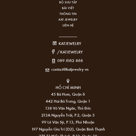
BỘ SƯU TẬP
BÀI VIẾT
THÔNG TIN
KAT JEWELRY
LIÊN HỆ
KATJEWELRY
/KATJEWELRY
089.6162.868
contact@katjewelry.vn
HỒ CHÍ MINH
45 Bà Hom, Quận 6
442 Hai Bà Trưng, Quận 1
138 Võ Văn Ngân, Thủ Đức
213A Nguyễn Trãi, P.2, Quận 5
99 Lê Văn Sỹ, P.13, Phú Nhuận
197 Nguyễn Gia Trí (D2), Quận Bình Thạnh
275 Tô Hiến Thành, P.13, Quận 10