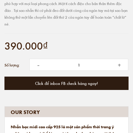
phù hợp với mọi loại phong cách.Một tí cách điệu cho bản thân thêm độc
đáo . Tại sao nhẫn thì cứ phải đeo đốt dưới cùng của ngón tay mà tại sao bạn
không thử một lần chuyển lên đốt thứ 2 của ngón tay để hoàn toàn "chất lừ"
nè.
390.000₫
-
+
Số lượng:
Click để inbox FB check hàng ngay!
OUR STORY
Nhẫn bạc midi cao cấp 925 là một sản phẩm thời trang ý