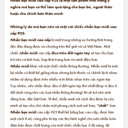
Nhẫn bạc midi cao cấp 925 là một sản phẩm thời trang ý
nghĩa mà bạn có thể làm quà tặng cho bạn bè, người thân
hoặc cho chính bản thân mình
Những lý do mà bạn nên có một vài chiếc nhẫn bạc midi cao
cấp 925:
Nhẫn bạc midi cao cấp
là một trong những xu hướng thời trang
độc đáo đang được ưa chuộng trên thế giới và cả Việt Nam. Một
chiếc
nhẫn midi
cao cấp
đeo trên đốt ngón tay
sẽ tạo cho bạn
trở nên cá tính hơn, hợp thời trang hơn và sành điệu hơn
Nhẫn midi
khác với một chiếc nhẫn thông thường.
Nhẫn midi
là một
bộ nhẫn có thiết kế giống nhau nhưng kích thước có chênh lệch nhau
nhằm
sử dụng được trên nhiều vị trí khác nhau trên các ngón tay.
Tuy nhiên, nếu nhẫn được
đeo ở đốt ngón tay thứ nhất
(thay vì đeo ở
đốt dưới cùng như các loại nhẫn thông thường)
thì sẽ trở nên sinh
động hơn, đặc biệt hơn.
Vì thế, nhẫn midi với cách đeo khác lạ của
mình sẽ tạo cho chủ nhân một phong cách mới mẻ hơn,
“chất”
hơn.
Nhẫn bạc midi
cao cấp 925
thiết kế bằng bạc cao cấp, được làm
một cách tỉ mỉ, công phu từ tay các thợ lành nghề cho nên nhẫn luôn
đảm bảo được chất lượng của một chiếc nhẫn bạc ở độ sáng, độ