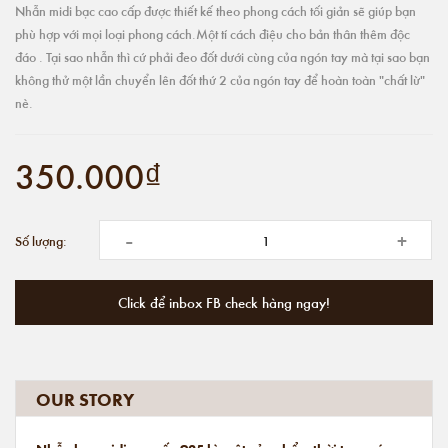
Nhẫn midi bạc cao cấp được thiết kế theo phong cách tối giản sẽ giúp bạn
phù hợp với mọi loại phong cách.Một tí cách điệu cho bản thân thêm độc
đáo . Tại sao nhẫn thì cứ phải đeo đốt dưới cùng của ngón tay mà tại sao bạn
không thử một lần chuyển lên đốt thứ 2 của ngón tay để hoàn toàn "chất lừ"
nè.
350.000₫
-
+
Số lượng:
Click để inbox FB check hàng ngay!
OUR STORY