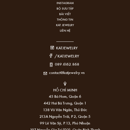
INSTAGRAM
BỘ SƯU TẬP
BÀI VIẾT
THÔNG TIN
KAT JEWELRY
LIÊN HỆ
KATJEWELRY
/KATJEWELRY
089.6162.868
contact@katjewelry.vn
HỒ CHÍ MINH
45 Bà Hom, Quận 6
442 Hai Bà Trưng, Quận 1
138 Võ Văn Ngân, Thủ Đức
213A Nguyễn Trãi, P.2, Quận 5
99 Lê Văn Sỹ, P.13, Phú Nhuận
197 Nguyễn Gia Trí (D2), Quận Bình Thạnh