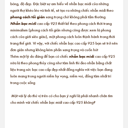
bóng, độ đẹp. Đặc biệt sự am hiểu về nhẫn bạc midi của những
người thợ khéo léo và tinh tế, sẽ tạo ra những chiếc nhẫn midi theo
phong cách tối giản
sang trọng chứ không phải tầm thường.
Nhẫn bạc midi
cao cấp 925
thiết kế theo phong cách thời trang
minimalism (phong cách tối giản nhưng cũng được xem là phong
cách của giới siêu giàu), một phong cách luôn thịnh hành trong thời
trang thế giới. Vì vậy, với chiếc nhẫn bạc cao cấp 925 bạn sẽ trở nên
đơn giản nhưng không kém phần sang trọng và cuốn hút
Thêm một lý do đáng để bạn có chiếc
nhẫn bạc midi
cao cấp 925
nữa là theo phong thủy cũng như tâm linh thì đeo nhẫn bằng chất
liệu trang sức bạc cao cấp đẹp nhất đồng nghĩa với việc bạn đang
luôn mang trong người niềm hy vọng, niềm vui, đồng tâm nhất trí
trong cuộc sống
Một vài lý do thú vị trên có cho bạn ý nghĩ là phải nhanh chân tìm
cho mình vài chiếc nhẫn bạc midi cao cấp 925 không?