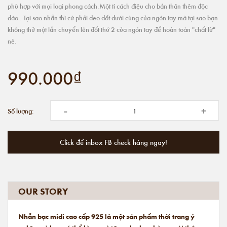
phù hợp với mọi loại phong cách.Một tí cách điệu cho bản thân thêm độc
đáo . Tại sao nhẫn thì cứ phải đeo đốt dưới cùng của ngón tay mà tại sao bạn
không thử một lần chuyển lên đốt thứ 2 của ngón tay để hoàn toàn "chất lừ"
nè.
990.000₫
-
+
Số lượng:
Click để inbox FB check hàng ngay!
OUR STORY
Nhẫn bạc midi cao cấp 925 là một sản phẩm thời trang ý