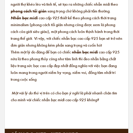
người thợ khéo léo và tinh tế, sẽ tạo ra những chiếc nhẫn midi theo
phong cách tối giản
sang trọng chứ không phải tầm thường.
Nhẫn bạc midi
cao cấp 925
thiết kế theo phong cách thời trang
minimalism (phong cách tối giản nhưng cũng được xem là phong
cách của giới siêu giàu), một phong cách luôn thịnh hành trong thời
trang thế giới. Vì vậy, với chiếc nhẫn bạc cao cấp 925 bạn sẽ trở nên
đơn giản nhưng không kém phần sang trọng và cuốn hút
Thêm một lý do đáng để bạn có chiếc
nhẫn bạc midi
cao cấp 925
nữa là theo phong thủy cũng như tâm linh thì đeo nhẫn bằng chất
liệu trang sức bạc cao cấp đẹp nhất đồng nghĩa với việc bạn đang
luôn mang trong người niềm hy vọng, niềm vui, đồng tâm nhất trí
trong cuộc sống
Một vài lý do thú vị trên có cho bạn ý nghĩ là phải nhanh chân tìm
cho mình vài chiếc nhẫn bạc midi cao cấp 925 không?