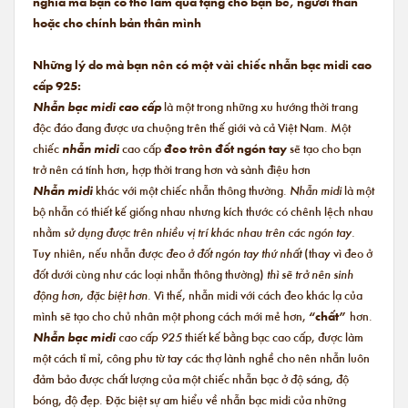
nghĩa mà bạn có thể làm quà tặng cho bạn bè, người thân
hoặc cho chính bản thân mình
Những lý do mà bạn nên có một vài chiếc nhẫn bạc midi cao
cấp 925:
Nhẫn bạc midi cao cấp
là một trong những xu hướng thời trang
độc đáo đang được ưa chuộng trên thế giới và cả Việt Nam. Một
chiếc
nhẫn midi
cao cấp
đeo trên đốt ngón tay
sẽ tạo cho bạn
trở nên cá tính hơn, hợp thời trang hơn và sành điệu hơn
Nhẫn midi
khác với một chiếc nhẫn thông thường.
Nhẫn midi
là một
bộ nhẫn có thiết kế giống nhau nhưng kích thước có chênh lệch nhau
nhằm
sử dụng được trên nhiều vị trí khác nhau trên các ngón tay.
Tuy nhiên, nếu nhẫn được
đeo ở đốt ngón tay thứ nhất
(thay vì đeo ở
đốt dưới cùng như các loại nhẫn thông thường)
thì sẽ trở nên sinh
động hơn, đặc biệt hơn.
Vì thế, nhẫn midi với cách đeo khác lạ của
mình sẽ tạo cho chủ nhân một phong cách mới mẻ hơn,
“chất”
hơn.
Nhẫn bạc midi
cao cấp 925
thiết kế bằng bạc cao cấp, được làm
một cách tỉ mỉ, công phu từ tay các thợ lành nghề cho nên nhẫn luôn
đảm bảo được chất lượng của một chiếc nhẫn bạc ở độ sáng, độ
bóng, độ đẹp. Đặc biệt sự am hiểu về nhẫn bạc midi của những