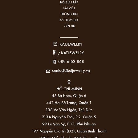
BỘ SƯU TẬP
BÀI VIẾT
THÔNG TIN
KAT JEWELRY
LIÊN HỆ
KATJEWELRY
/KATJEWELRY
089.6162.868
contact@katjewelry.vn
HỒ CHÍ MINH
45 Bà Hom, Quận 6
442 Hai Bà Trưng, Quận 1
138 Võ Văn Ngân, Thủ Đức
213A Nguyễn Trãi, P.2, Quận 5
99 Lê Văn Sỹ, P.13, Phú Nhuận
197 Nguyễn Gia Trí (D2), Quận Bình Thạnh
275 Tô Hiến Thành, P.13, Quận 10